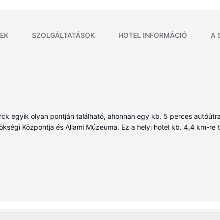
EK
SZOLGÁLTATÁSOK
HOTEL INFORMÁCIÓ
A 
k egyik olyan pontján található, ahonnan egy kb. 5 perces autóútr
gi Központja és Állami Múzeuma. Ez a helyi hotel kb. 4,4 km-re tal
ben, melyekben hűtőszekrény és mikrohullámú sütők is található. A
tű síkképernyős televízió és kábelcsatornák gondoskodnak a szóra
 felszerelések és szolgáltatások közé tartozik széfek, íróasztal és te
sítményeket és szolgáltatásokat, mint például a(z) beltéri medence, 