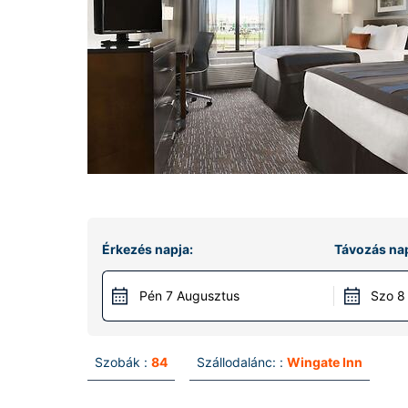
Érkezés napja:
Távozás nap
Pén 7 Augusztus
Szo 8
Szobák :
84
Szállodalánc: :
Wingate Inn