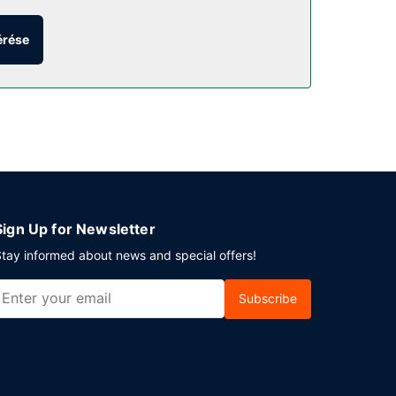
közös helyiségekben és bankett-terem.
érése
ngyenes kontinentális reggeli várja a
ítási szolgáltatások is igénybe vehető. Bismarck
rmek céljára fenntartott területtel rendelkezik.
Sign Up for Newsletter
tay informed about news and special offers!
Subscribe