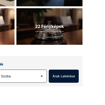
22 Fényképek
ák
1 Szoba
Árak Lekérése