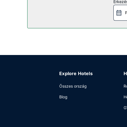
Érkezés
tartó fitneszterem. A hotel szolgáltatásai közöt
P
Étterem
Ha megéheznél, Wingate by Wyndham Bismarck a he
vendégeket 6:00 és 9:00 között, hétvégente ped
Egyéb felszereltség
A szálláshelyen 24 órában nyitva tartó business c
városában tervez valamilyen eseményt? Ez a(z) ho
Az autóval érkező vendégek számára ingyenes egy
Explore Hotels
H
Összes ország
R
Blog
H
G