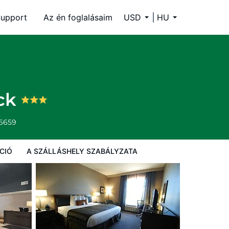
upport
Az én foglalásaim
USD
HU
ályzata
ck
-6659
CIÓ
A SZÁLLÁSHELY SZABÁLYZATA