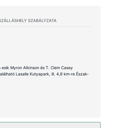
SZÁLLÁSHELY SZABÁLYZATA
a esik Myron Atkinson és T. Clem Casey
álható Lasalle Kutyapark, ill. 4,9 km-re Észak-
 vezetékes és vezeték nélküli internetkapcsolat
kozásról. A fürdőszobák mindegyikében van
lefon (ingyenes helyi telefonálási lehetőség).
a(z) pezsgőfürdő, vagy a(z) 24 órában nyitva