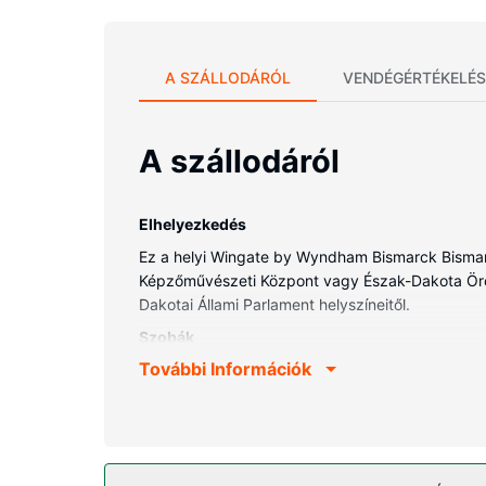
A SZÁLLODÁRÓL
VENDÉGÉRTÉKELÉS
A szállodáról
Elhelyezkedés
Ez a helyi Wingate by Wyndham Bismarck Bismarc
Képzőművészeti Központ vagy Észak-Dakota Öröksé
Dakotai Állami Parlament helyszíneitől.
Szobák
További Információk
Helyezze magát kényelembe a(z) 84 szoba egyiké
ingyenes, továbbá 32 hüvelyk képátmérőjű mére
ingyenes piperecikkek és hajszárító is. A kényelmi
Az ingatlanhoz tartozó felszereltség
Élvezze ki a szálláshely kínálta szabadidős léte