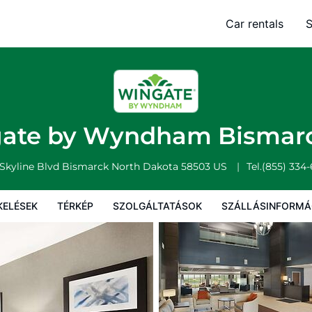
k
Car rentals
S
Térkép
Szolgáltatások
Szállásinformáció
A szálláshely szab
ate by Wyndham Bismar
 Skyline Blvd
Bismarck
North Dakota
58503
US
Tel.
(855) 334
KELÉSEK
TÉRKÉP
SZOLGÁLTATÁSOK
SZÁLLÁSINFORMÁ