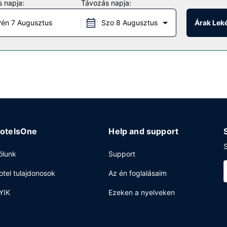
 napja:
Távozás napja:
t szerepelnek a következők is: ingyenes wifihozzáférés, televízió a 
én 7 Augusztus
Szo 8 Augusztus
Árak Lek
lyi snack bár/delikát kínálatával tud szolgálni. Hétköznaponként i
ig 7:00 és 10:00 között.
enter, gyorsított kijelentkezési lehetőség és vegytisztítási/ruhatiszt
tel 700 négyzetláb (65 négyzetméter) konferenciatér és 2 tárgyalóte
éni parkolás biztosított a helyszínen.
otelsOne
Help and support
S
ólunk
Support
otel tulajdonosok
Az én foglalásaim
YIK
Ezeken a nyelveken