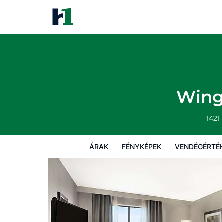
Wingate by Wyndham Bismarc
Árak
Fényképek
Vendégértékelések
Wing
1421
ÁRAK
FÉNYKÉPEK
VENDÉGÉRTÉ