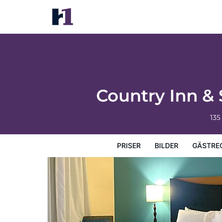
Country Inn & Suites by Radisson, Bisma
Priser
Bilder
Gästrecensioner
Karta
Hotellets fa
Country Inn &
135
PRISER
BILDER
GÄSTRE