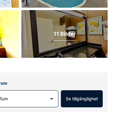
11 Bilder
lrum
 Rum
Se tillgänglighet