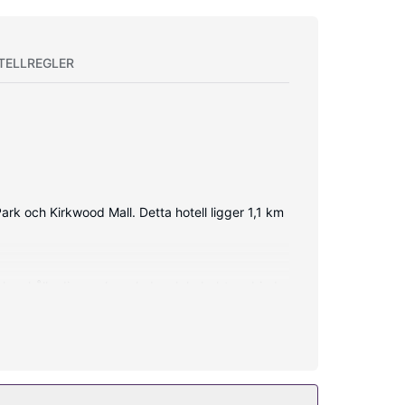
TELLREGLER
rk och Kirkwood Mall. Detta hotell ligger 1,1 km
 kan hålla dig uppkopplad, och kabel-tv erbjuder
gratis lokalsamtal.