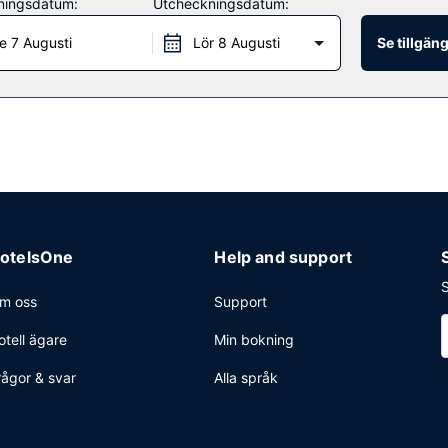
ningsdatum:
Utcheckningsdatum:
an har en restaurang som serverar gäster underbar mat. Frukost ser
e 7 Augusti
Lör 8 Augusti
Se tillgän
vice, expressincheckning och expressutcheckning. Avgiftsfri parkering
otelsOne
Help and support
S
m oss
Support
otell ägare
Min bokning
rågor & svar
Alla språk