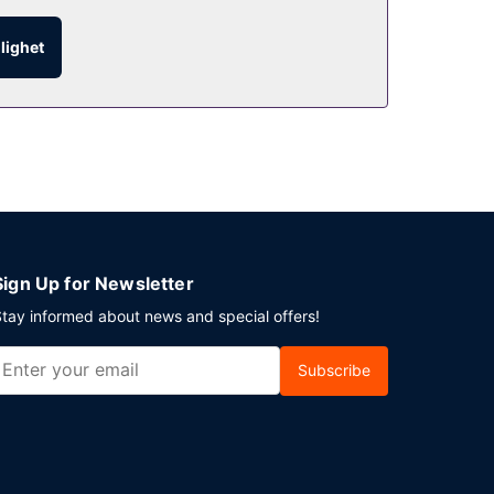
veras mot en avgift.
glighet
 erbjuds på plats.
Sign Up for Newsletter
tay informed about news and special offers!
Subscribe