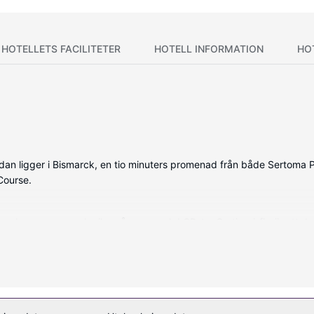
HOTELLETS FACILITETER
HOTELL INFORMATION
HO
an ligger i Bismarck, en tio minuters promenad från både Sertoma Pa
Course.
erade rummen med mikrovågsugn och LCD-tv. Gratis wi-fi gör att du
r. På rummet finns värdeförvaringsskåp, skrivbord och telefon med 
ool och fitnesscenter.