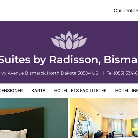
rck-Mandan
Car rental
ciliteter
Hotellinformation
Hotellregler
 Suites by Radisson, Bis
 Ivy Avenue
Bismarck
North Dakota
58504
US
Tel.
(855) 334-
CENSIONER
KARTA
HOTELLETS FACILITETER
HOTELLIN