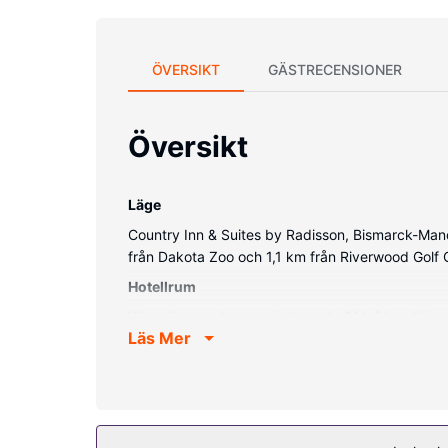
ÖVERSIKT
GÄSTRECENSIONER
Översikt
Läge
Country Inn & Suites by Radisson, Bismarck-Mand
från Dakota Zoo och 1,1 km från Riverwood Golf 
Hotellrum
Känn dig som hemma i ett av de 61 luftkondition
Läs Mer
underhållning. Badrummen har dusch och hårtorka
Bekvämligheter på anläggningen
Här har du tillgång till fritidsnöjen som inomhusp
Restaurang