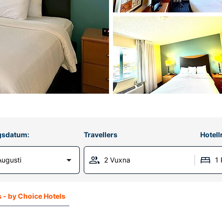
gsdatum:
Travellers
Hotel
Augusti
2 Vuxna
1
s - by Choice Hotels