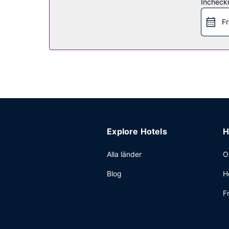
Incheck
Country Inn & Suites by Radisson, Bismarck-Mand
Övriga bekvämligheter
Fr
Gäster har tillgång till bland annat business-ser
Explore Hotels
H
Alla länder
O
Blog
H
F