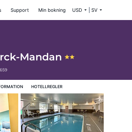
s
Support
Min bokning
USD
SV
marck-Mandan
6659
FORMATION
HOTELLREGLER