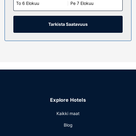
To 6 Elokuu
Pe 7 Elokuu
Varusteluun kuuluu tallelokero, työpöytä ja puhelin (ilmaiset
paikallispuhelut).
Kiinteistön miellyttävyys
Tarkista Saatavuus
Hotellin tarjoamiin harrastuksiin/mukavuuksiin kuuluu
sisäuima-allas ja kuntokeskus.
Ravintola
Country Inn & Suites by Radisson, Bismarck-Mandan
tarjoaa asiakkailleen ravintolan. Aamiainen saatavilla
maksusta.
Muut mukavuudet
Käytössäsi on business center, express-
sisäänkirjautuminen ja express-uloskirjautuminen.
Palveluihin kuuluu ilmainen pysäköinti.
Explore Hotels
Kaikki maat
Blog