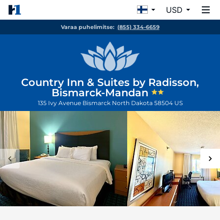
USD
Varaa puhelimitse:
(855) 334-6659
Country Inn & Suites by Radisson,
Bismarck-Mandan
135 Ivy Avenue
Bismarck
North Dakota
58504
US