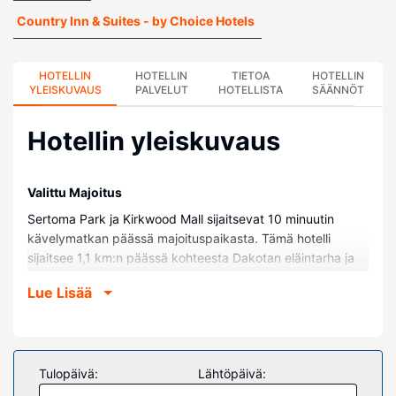
Country Inn & Suites - by Choice Hotels
HOTELLIN
HOTELLIN
TIETOA
HOTELLIN
YLEISKUVAUS
PALVELUT
HOTELLISTA
SÄÄNNÖT
Hotellin yleiskuvaus
Valittu Majoitus
Sertoma Park ja Kirkwood Mall sijaitsevat 10 minuutin
kävelymatkan päässä majoituspaikasta. Tämä hotelli
sijaitsee 1,1 km:n päässä kohteesta Dakotan eläintarha ja
1,1 km:n päässä kohteesta Riverwood Golf Course.
Lue Lisää
Huoneet
Kaikissa 61 huoneessa on ilmastointi, mikroaaltouuni sekä
LCD-televisio. Mukavuuksiin kuuluu kaapelikanavat sekä
ilmainen langaton internetyhteys. Käytössäsi on
Tulopäivä:
Lähtöpäivä:
kylpyhuone, josta löytyy suihku ja hiustenkuivaaja.