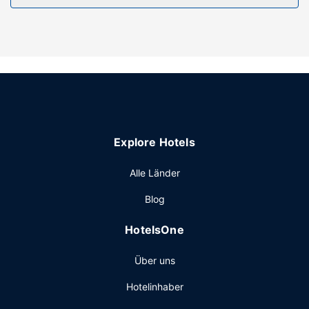
Einrichtungen profitieren: Fitnessmöglichkeiten und
Fahrradverleih. Kostenloses WLAN, ein Concierge-Service
und ein Bankettsaal stehen ebenfalls zur Verfügung.
Restaurant
Nutz den Zimmerservice (bitte Zeiten beachten) dieses
Hotels. Deinen Durst kannst du an der Bar/Lounge stillen.
Gegen Gebühr wird täglich von 07:00 Uhr bis 11:00 Uhr ein
Frühstücksbuffet angeboten.
Explore Hotels
Sonstige Einrichtungen
Zum Angebot gehören ein Businesscenter, ein Express-
Alle Länder
Check-in und ein Textilreinigungsservice.
Blog
HotelsOne
Über uns
Hotelinhaber