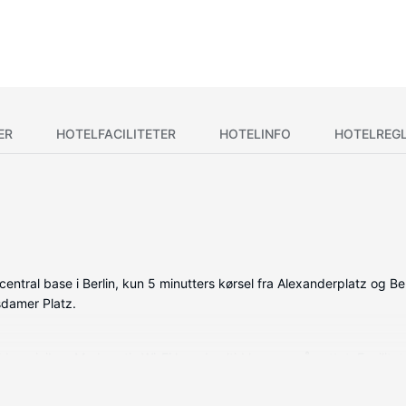
ER
HOTELFACILITETER
HOTELINFO
HOTELREG
entral base i Berlin, kun 5 minutters kørsel fra Alexanderplatz og Be
sdamer Platz.
older minibar. Med gratis Wi-Fi kan du altid komme på nettet. Facilit