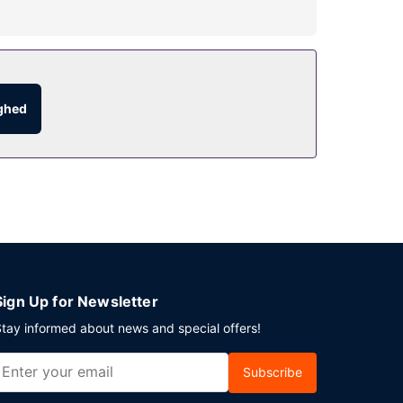
r, såsom et fitnesscenter og udlejningscykler.
e tørsten med din yndlingsdrink.
ighed
Sign Up for Newsletter
tay informed about news and special offers!
Subscribe