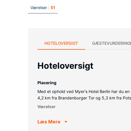
Værelser :
51
HOTELOVERSIGT
GÆSTEVURDERING
Hoteloversigt
Placering
Med et ophold ved Myer's Hotel Berlin har du en c
4,2 km fra Brandenburger Tor og 5,3 km fra Pot
Værelser
Føl dig hjemme i et af de 51 værelser, der indeh
Læs Mere
telefoner med gratis lokalopkald.
Ejendomsfacilitet