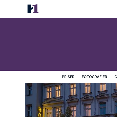
Myer's Hotel Berlin
Priser
Fotografier
Gæstevurderinger
Kort
Hotel
PRISER
FOTOGRAFIER
G