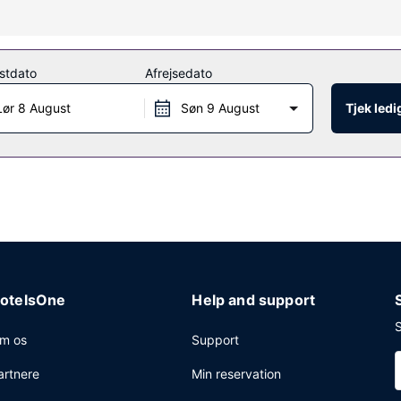
er komplet spabehandling. Du kan drage fordel af rekreative facilitete
 trådløs internetadgang, concierge-tjenester og festsal.
stdato
Afrejsedato
 antal timer) på værelset. Tag forbi baren/loungen, hvor du kan slukk
Lør 8 August
Søn 9 August
Tjek led
l. 07.00 til kl. 11.00.
gscenter, hurtig indtjekning og renseri/vaskeservice.
otelsOne
Help and support
S
m os
Support
artnere
Min reservation