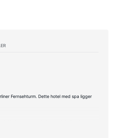
LER
rliner Fernsehturm. Dette hotel med spa ligger
eter inkluderer pengeskabe og skriveborde, samt