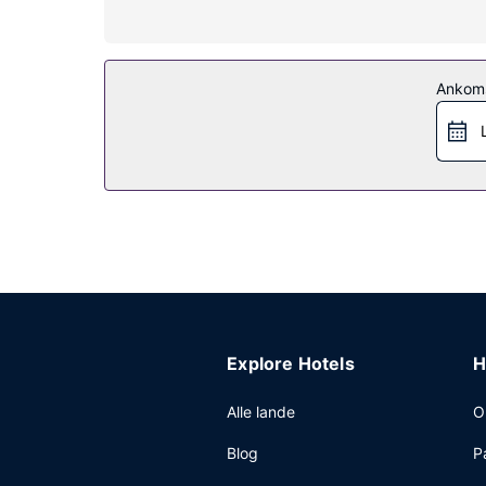
Tag dig tid til et besøg i stedets spa, der tilbyd
Andre faciliteter på dette hotel inkluderer gratis
Restaurant
Ankom
Dette hotel tilbyder roomservice (i et begrænset
Morgenmadsbuffet tilbydes mod gebyr dagligt fra k
Andre faciliteter
Gæsterne har blandt andet adgang til et forretnin
Explore Hotels
H
Alle lande
O
Blog
P