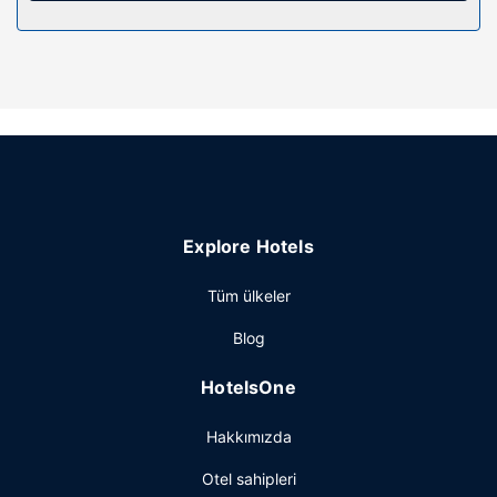
yararlanabilirsiniz. Bu otelde misafirlere ücretsiz kablosuz
İnternet, danışma (concierge) hizmetleri ve banket salonu
sunulmaktadır.
Restoran
Otelde belirli saatlerde oda servisi sunuluyor. Barda/oturma
salonunda misafirlerimize içecek servisi yapılmaktadır.
Misafirlere her gün 7 ve 11 arasında ücretli açık büfe
kahvaltı servisi yapılmaktadır.
Diğer güzellikler
Explore Hotels
Misafirler için ofis, hızlı giriş ve kuru temizleme/çamaşır
yıkama servisi mevcuttur.
Tüm ülkeler
Blog
HotelsOne
Hakkımızda
Otel sahipleri