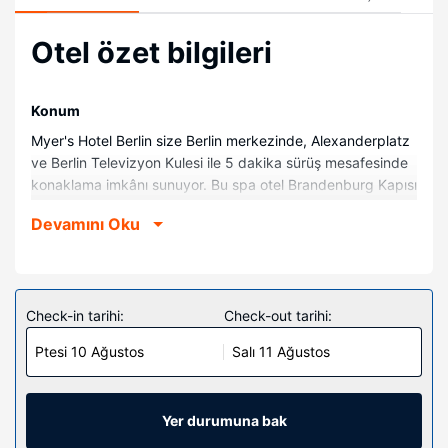
Otel özet bilgileri
Konum
Myer's Hotel Berlin size Berlin merkezinde, Alexanderplatz
ve Berlin Televizyon Kulesi ile 5 dakika sürüş mesafesinde
konaklama imkânı sunuyor. Bu spa otel Brandenburg Kapısı
ile 2,6 mi (4,2 km) ve Potsdamer Platz ile 3,3 mi (5,3 km)
Devamını Oku
mesafede.
Odalar
Misafirler için minibar olan 51 oda mevcuttur. Odada
ücretsiz kablosuz internet vardır. Misafirlerimize emanet
Check-in tarihi:
Check-out tarihi:
kasası, masa ve telefon ile ücretsiz şehir içi telefon
Ptesi 10 Ağustos
Salı 11 Ağustos
görüşmesi imkânlar ve kolaylıklar sunulmaktadır.
Otelin güzelliği
Tam donanımlı spa misafirlerimize hizmet vermektedir.
Yer durumuna bak
Spor salonu ve kiralık bisiklet gibi dinlenme olanaklarından