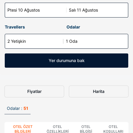
Ptesi 10 Ağustos
Salı 11 Ağustos
Travellers
Odalar
2 Yetişkin
1 Oda
Yer durumuna bak
Fiyatlar
Harita
Odalar :
51
OTEL ÖZET
OTEL
OTEL
OTEL
BILGILERI
ÖZELLIKLERI
BILGISI
KOŞULLARI