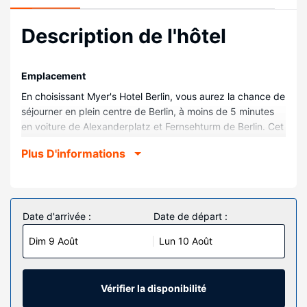
Description de l'hôtel
Emplacement
En choisissant Myer's Hotel Berlin, vous aurez la chance de
séjourner en plein centre de Berlin, à moins de 5 minutes
en voiture de Alexanderplatz et Fernsehturm de Berlin. Cet
hôtel avec spa se trouve à 4,2 km de Porte de
Plus D'informations
Brandebourg et à 5,3 km de Potsdamer Platz.
Chambres
Les 51 chambres de l'hébergement vous invitent à la
détente et comprennent un minibar. L'accès Wi-Fi à
Date d'arrivée :
Date de départ :
Internet gratuit vous permet de rester en contact avec le
Dim 9 Août
Lun 10 Août
reste du monde. Les équipements et services offerts par
l'hébergement comprennent un coffre-fort et un bureau,
mais aussi un téléphone avec des appels locaux gratuits.
Vérifier la disponibilité
Les services sur place