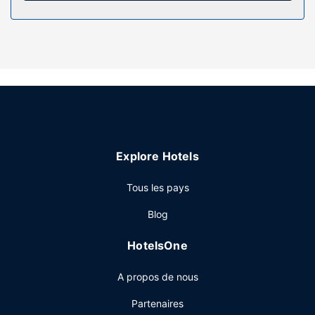
Prenez le temps de vous détendre dans le centre bien-
être de l'hébergement. L'hébergement vous invite à la
détente et propose de nombreuses infrastructures de
loisirs, notamment un centre de fitness et un service de
location de vélos. Parmi les services et équipements
offerts par cet hôtel vous trouvez également l'accès Wi-Fi
à Internet gratuit, un service de conciergerie et une salle
de banquet.
Restaurant
Explore Hotels
Lors de votre séjour dans cet hôtel, vous pourrez prendre
vos repas dans votre chambre grâce au service d'étage
Tous les pays
(horaires limités). L'hébergement vous invite à rejoindre
son bar/salon pour une petite pause bien méritée. Un petit
Blog
déjeuner buffet est servi tous les jours de 07 h 00 à
11 h 00 moyennant un supplément.
HotelsOne
Autres services
A propos de nous
Les équipements et services proposés incluent un centre
d'affaires, un service d'arrivée express et un service de
Partenaires
nettoyage à sec / blanchisserie.