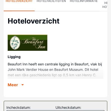
HOTELOVERZICHT
HOTELFACILITEITEN
HOTELINFORMATIE
HET
HOTE
Hoteloverzicht
Ligging
Beaufort Inn heeft een centrale ligging in Beaufort, vlak bij
John Mark Verdier House en Beaufort Museum. Dit hotel
met een rijke geschiedenis ligt op 0,5 km van Henry C.
Chambers Waterfront Park en op 0,6 km van St. Helena's
Meer
Episcopal Church.
Kamers
Doe of je thuis bent in één van de 34 individueel
gedecoreerde kamers met een koelkast en een
Incheckdatum:
Uitcheckdatum: