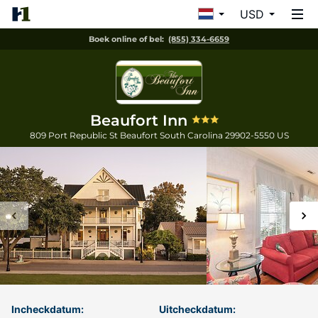
USD
Boek online of bel:
(855) 334-6659
Beaufort Inn
809 Port Republic St
Beaufort
South Carolina
29902-5550
US
Incheckdatum:
Uitcheckdatum: