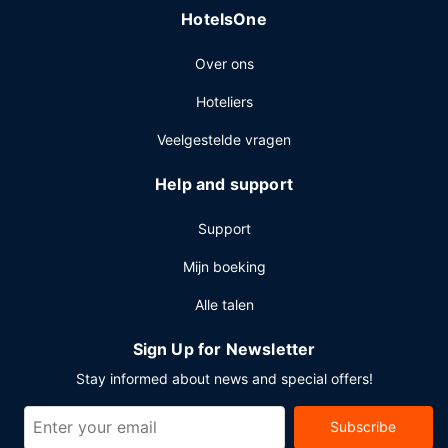
HotelsOne
372 vierkante meter aan ruimte, waaronder een
conferentiecentrum en vergaderruimtes. Ter plaatse heb je
Over ons
parkeerplaatsen voor campers, bussen en vrachtwagens.
Hoteliers
Veelgestelde vragen
Help and support
Support
Mijn boeking
Alle talen
Sign Up for Newsletter
Stay informed about news and special offers!
Subscribe