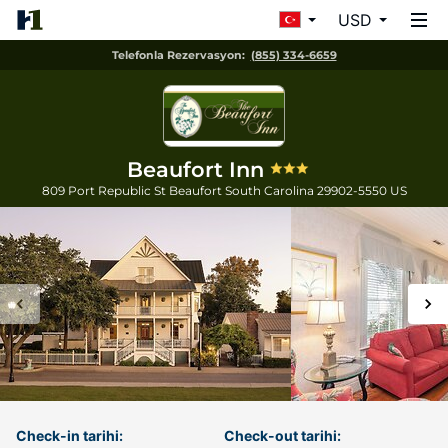
USD
Telefonla Rezervasyon:
(855) 334-6659
Beaufort Inn
809 Port Republic St
Beaufort
South Carolina
29902-5550
US
Check-in tarihi:
Check-out tarihi: