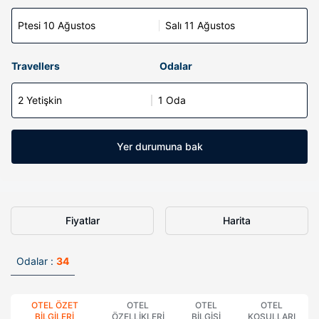
Ptesi 10 Ağustos
Salı 11 Ağustos
Travellers
Odalar
2 Yetişkin
1 Oda
Yer durumuna bak
Fiyatlar
Harita
Odalar :
34
OTEL ÖZET
OTEL
OTEL
OTEL
BILGILERI
ÖZELLIKLERI
BILGISI
KOŞULLARI