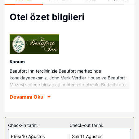
Otel özet bilgileri
Konum
Beaufort Inn tercihinizle Beaufort merkezinde
konaklayacaksınız. John Mark Verdier House ve Beaufort
Müzesi sadece birkaç adım ötenizde olacak. Bu tarihi otel
Henry C. Chambers Waterfront Park ile 0,5 km (0,3 mi) ve
Devamını Oku
St. Helena's Başpiskoposluk Kilisesi ile 0,6 km (0,4 mi)
mesafede.
Odalar
Misafirler buzdolabı ve düz ekran televizyon bulunan 34
Check-in tarihi:
Check-out tarihi:
ayrı ayrı dekore edilmiş odada evlerinin konforunu
Ptesi 10 Ağustos
Salı 11 Ağustos
yaşayabilir. Odalarda özel balkon veya veranda bulunur.