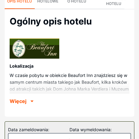
OPIS HOTELU
HOTELOWE
O HOTELU
HOTELU
Ogólny opis hotelu
Lokalizacja
W czasie pobytu w obiekcie Beaufort Inn znajdziesz się w
samym centrum miasta takiego jak Beaufort, kilka kroków
od atrakcji takich jak Dom Johna Marka Verdiera i Muzeum
w Beaufort. Hotel (historyczny) znajduje się 0,5 km od
Więcej
atrakcji takiej jak Henry C. Chambers Waterfront Park i 0,6
km od miejsca takiego jak Kościół anglikański św. Heleny.
Pokoje
Poczuj się jak w domu w 34 oryginalnie udekorowane
Data zameldowania:
Data wymeldowania:
pokojach, których wyposażenie to lodówka i telewizor