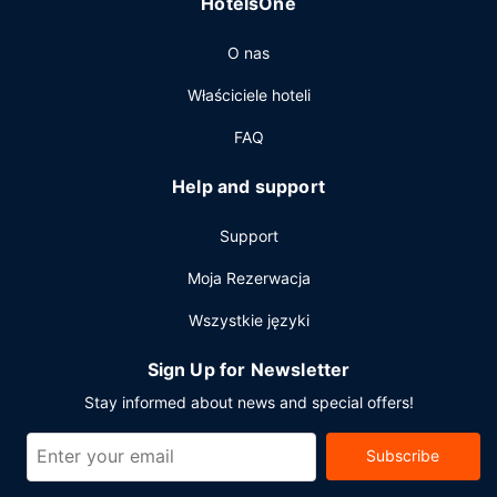
HotelsOne
wymeldowanie. Jeżeli planujesz spotkanie w mieście
Beaufort, hotel oferuje centrum konferencyjne oraz sale
O nas
konferencyjne o łącznej powierzchni 372 m kw. (4000
stopy kwadratowe). Udogodnienia na miejscu to parking
Właściciele hoteli
dla samochodów kempingowych/ciężarowych/autokarów.
FAQ
Help and support
Support
Moja Rezerwacja
Wszystkie języki
Sign Up for Newsletter
Stay informed about news and special offers!
Subscribe