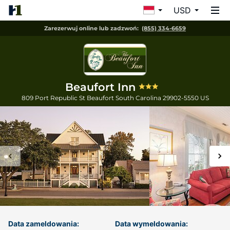
USD
Zarezerwuj online lub zadzwoń:
(855) 334-6659
Beaufort Inn
809 Port Republic St
Beaufort
South Carolina
29902-5550
US
Data zameldowania:
Data wymeldowania: