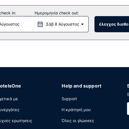
heck in:
Ημερομηνία check out:
Αύγουστος
Σάβ 8 Αύγουστος
έλεγχος διαθε
otelsOne
Help and support
S
χετικά με
Support
υνεργάτες
Η κράτησή μου
υχνες ερωτησεις
Όλες οι γλώσσες