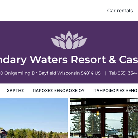
Car rentals
ξενοδοχειου
Πληροφορίες ξενοδοχείου
Πολιτικη ξενοδοχείων
dary Waters Resort & Ca
00 Onigamiing Dr
Bayfield
Wisconsin
54814
US
Tel.
(855) 334
ΧΆΡΤΗΣ
ΠΑΡΟΧΕΣ ΞΕΝΟΔΟΧΕΙΟΥ
ΠΛΗΡΟΦΟΡΊΕΣ ΞΕΝΟ