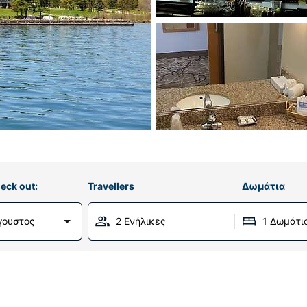
eck out:
Travellers
Δωμάτια
γουστος
2 Ενήλικες
1 Δωμάτι