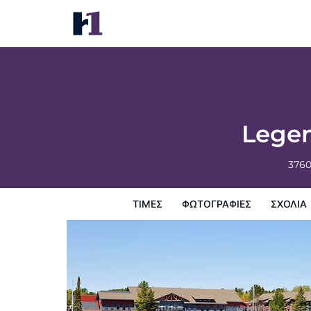
Legendary Waters Resort & Casino
Τιμές
Φωτογραφίες
σχόλια
Χάρτης
Παροχες 
Legen
376
ΤΙΜΈΣ
ΦΩΤΟΓΡΑΦΊΕΣ
ΣΧΌΛΙΑ