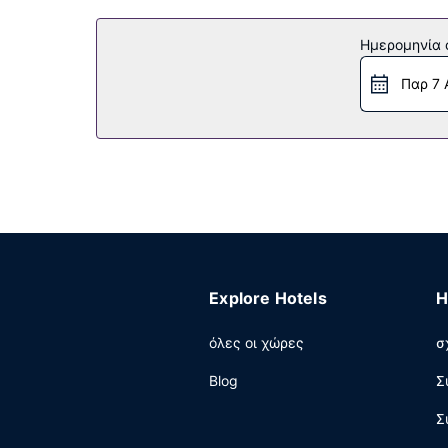
Ημερομηνία c
Παρ 7 
Explore Hotels
H
όλες οι χώρες
σ
Blog
Σ
Σ