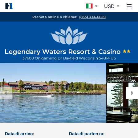
USD
Prenota online o chiama:
(855) 334-6659
Legendary Waters Resort & Casino
37600 Onigamiing Dr
Bayfield
Wisconsin
54814
US
Data di arrivo:
Data di partenza: