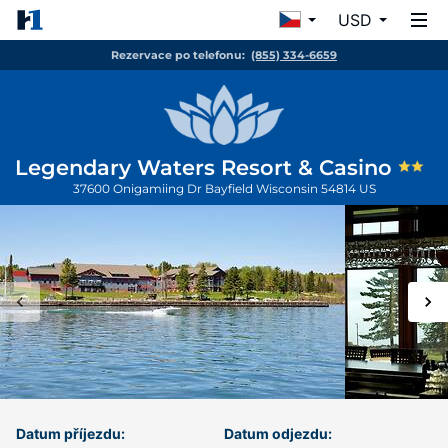
USD
Rezervace po telefonu:
(855) 334-6659
Legendary Waters Resort & Casino
37600 Onigamiing Dr
Bayfield
Wisconsin
54814
US
Datum příjezdu:
Datum odjezdu: