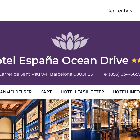
Car rentals
iteter
Hotellinformasjon
Hotellregler
tel España Ocean Drive
Carrer de Sant Pau 9-11
Barcelona
08001
ES
Tel.
(855) 334-665
EANMELDELSER
KART
HOTELLFASILITETER
HOTELLINF