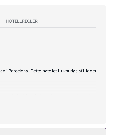
HOTELLREGLER
i Barcelona. Dette hotellet i luksuriøs stil ligger
gen har Select Comfort-madrass og dundyner. Du
) og hårføner.
så wi-fi (inkludert), concierge-tjenester og