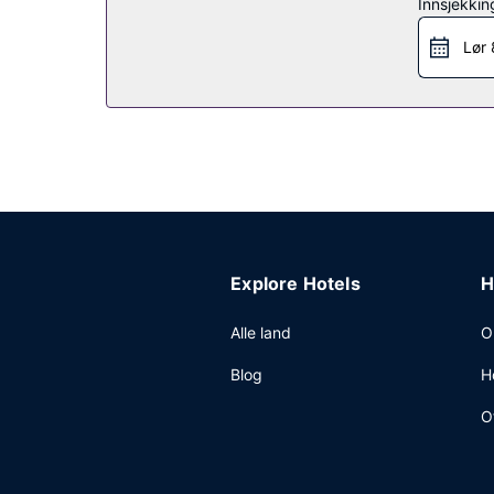
Restaurant
Innsjekkin
Ta deg et måltid på Fonda España eller bli på ro
Lør 
baren/loungen eller bassengbaren. Frokostbuffé tilb
Andre fasiliteter
Gjester har tilgang til blant annet renseri-/vask
rundt mot et tillegg.
Explore Hotels
H
Alle land
O
Blog
H
O