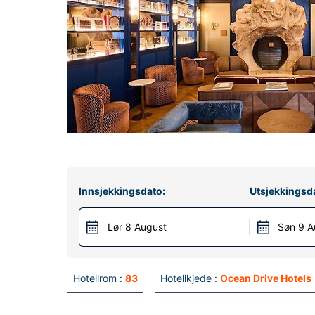
Innsjekkingsdato:
Utsjekkingsd
Lør 8 August
Søn 9 A
Hotellrom :
83
Hotellkjede :
Ocean Drive Hotels