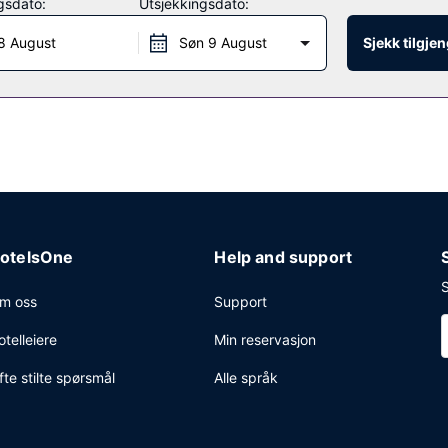
gsdato:
Utsjekkingsdato:
mmet og benytt deg av dette hotellets romservice (på fastsatte tids
8 August
Søn 9 August
Sjekk tilgje
ys daglig fra kl. 07.30 til kl. 10.30 mot et tillegg.
eritjenester, en døgnåpen resepsjon og bagasjeoppbevaring. Gjestene ti
otelsOne
Help and support
S
m oss
Support
otelleiere
Min reservasjon
fte stilte spørsmål
Alle språk