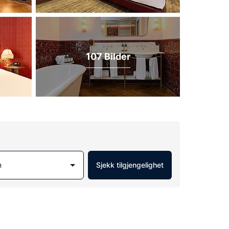
107 Bilder
m
Sjekk tilgjengelighet