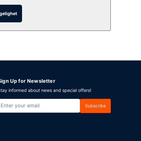
punkter). Slapp av om kvelden med noe å drikke i
ngelighet
lbys transport fra hotellet til flyplassen døgnet
Sign Up for Newsletter
tay informed about news and special offers!
Subscribe