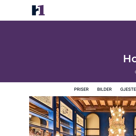
Hotel España Ocean Drive
Priser
Bilder
Gjesteanmeldelser
Kart
Hotellfasil
Ho
PRISER
BILDER
GJEST