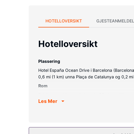
HOTELLOVERSIKT
GJESTEANMELDEL
Hotelloversikt
Plassering
Hotel España Ocean Drive i Barcelona (Barcelona se
0,6 mi (1 km) unna Plaça de Catalunya og 0,2 m
Rom
Føl deg som hjemme i et av de 83 aircondition-
Les Mer
kan holde deg oppdatert med wi-fi (inkludert) på
Fasiliteter på eiendommen
Du tilbys blant annet et sesongbasert utendørsbas
levende plantevegg.