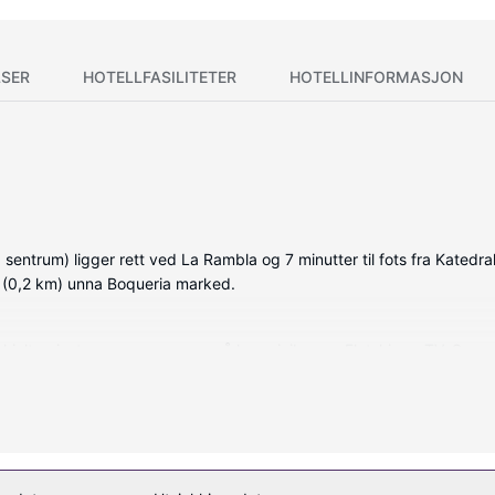
SER
HOTELLFASILITETER
HOTELLINFORMASJON
ntrum) ligger rett ved La Rambla og 7 minutter til fots fra Katedralen 
i (0,2 km) unna Boqueria marked.
avkjølte gjesterommene som også har minibar og Flatskjerm-TV. Sen
 rommet. Rommene har privat bad med dusj, toalettartikler (inkludert
seng og kan nyte utsikten fra en takterrasse. Dette hotellet tilbyr og