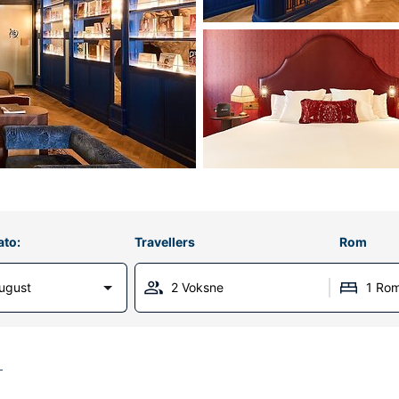
ato:
Travellers
Rom
ugust
2 Voksne
1 Ro