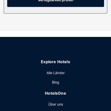
Ausstattung der Anlage
Nutz folgende Freizeiteinrichtung: Außenpool (je nach
Saison geöffnet). Du kannst aber auch den schönen
Ausblick von folgendem Punkt genießen: Dachterrasse.
Dieses Hotel bietet auch kostenloses WLAN, ein
Concierge-Service und eine Pflanzenwand.
Restaurant
Lass dir eine Mahlzeit bei Fonda España schmecken oder
nutz den Zimmerservice (bitte Zeiten beachten) dieses
Explore Hotels
Hotels. Lass den Tag bei einem Drink an der Bar/Lounge
oder Poolbar ausklingen. Gegen Gebühr wird täglich von
Alle Länder
07:30 Uhr bis 10:30 Uhr ein Frühstücksbuffet angeboten.
Sonstige Einrichtungen
Blog
Zum Angebot gehören ein Textilreinigungsservice, eine
HotelsOne
rund um die Uhr besetzte Rezeption und eine
Gepäckaufbewahrung. Ein Transferservice vom Hotel zum
Über uns
Flughafen (rund um die Uhr) ist verfügbar (gegen Gebühr).