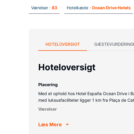
Værelser :
83
Hotelkæde :
Ocean Drive Hotels
HOTELOVERSIGT
GÆSTEVURDERING
Hoteloversigt
Placering
Med et ophold hos Hotel España Ocean Drive i Ba
med luksusfaciliteter ligger 1 km fra Plaça de C
Værelser
Føl dig hjemme i et af de 83 aircondition-afkøl
Læs Mere
Med gratis Wi-Fi kan du altid komme på nettet. Væ
Ejendomsfacilitet