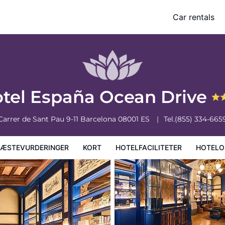
Car rentals
faciliteter
Hoteloplysninger
Hotelregler
tel España Ocean Drive
Carrer de Sant Pau 9-11
Barcelona
08001
ES
Tel.
(855) 334-665
ÆSTEVURDERINGER
KORT
HOTELFACILITETER
HOTELO