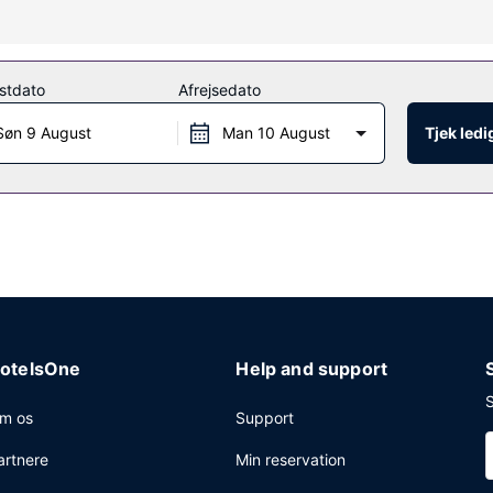
, eller du kan nyde godt af rekreative faciliteter, såsom en sæsonb
e-tjenester og plantevæg.
stdato
Afrejsedato
lset, og nyd godt af dette hotels roomservice (i et begrænset antal 
Søn 9 August
Man 10 August
Tjek led
fet tilbydes mod gebyr dagligt fra kl. 07.30 til kl. 10.30.
keservice, en døgnåben reception og bagageopbevaring. Transport fra
otelsOne
Help and support
S
m os
Support
artnere
Min reservation