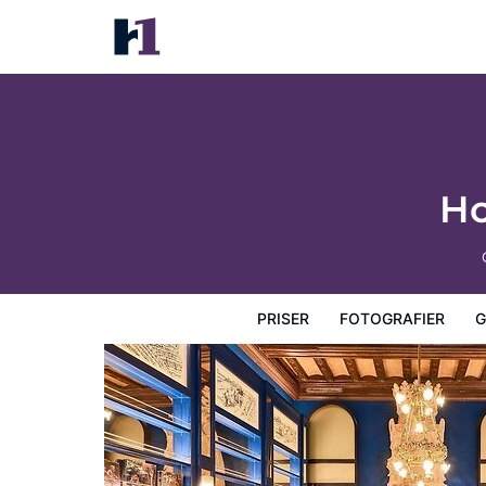
Hotel España Ocean Drive
Priser
Fotografier
Gæstevurderinger
Kort
Hotel
Ho
PRISER
FOTOGRAFIER
G