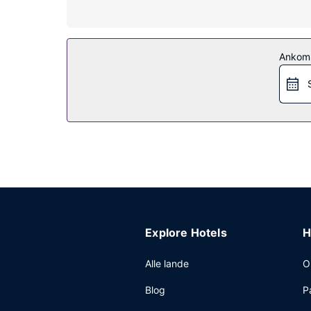
Fra en tagterrasse kan du nyde den skønne udsigt
desuden gratis trådløs internetadgang, concierg
Restaurant
Ankom
Nyd et måltid på Fonda España, eller bliv på være
baren/loungen or baren ved poolen. Morgenmadsbuf
Andre faciliteter
Gæsterne har blandt andet adgang til renseri/vas
tillægsgebyr (døgnet rundt).
Explore Hotels
H
Alle lande
O
Blog
P