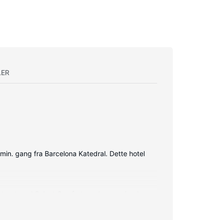
LER
min. gang fra Barcelona Katedral. Dette hotel
udstyret med Select Comfort-madras og dundyner.
r og hårtørrer.