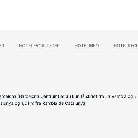
ER
HOTELFACILITETER
HOTELINFO
HOTELREG
rcelona (Barcelona Centrum) er du kun få skridt fra La Rambla og 7 
atalunya og 1,2 km fra Rambla de Catalunya.
ede værelser, der indeholder minibar og fladskærms-tv. Din seng er 
relset har et privat badeværelse med bruser samt gratis toiletartikle