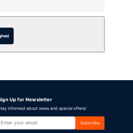
estemt udendørs pool. Dette hotel tilbyder
timer). Slut dagen af med en drink i
ighed
 hotellet til lufthavnen er til rådighed mod et
Sign Up for Newsletter
tay informed about news and special offers!
Subscribe