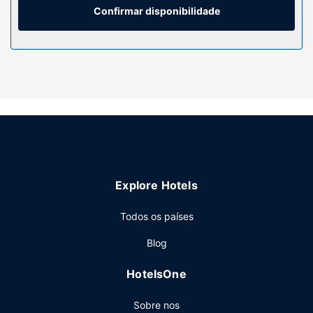
Confirmar disponibilidade
Serviço do hotel
Participe nas várias atividades recreativas do local,
incluindo uma piscina exterior sazonal, ou aprecie
soberbas vistas a partir do terraço. Wi-fi grátis, serviços
de concierge e um jardim vertical são algumas das
comodidades adicionais disponíveis neste hotel.
Restaurante
Para saciar a sede e descontrair no final do dia, dirija-se
ao bar/lounge ou ao bar junto à piscina. O hotel serve
pequenos-almoços buffet diariamente entre as 7:30 e as
Explore Hotels
10:30 mediante uma sobretaxa.
Outros serviços
Todos os países
As principais comodidades incluem um serviço de limpeza
Blog
a seco, uma receção aberta 24 horas e armazenamento
de bagagem. O hotel disponibiliza transporte do hotel
HotelsOne
para o aeroporto (disponível 24 horas) mediante uma
sobretaxa.
Sobre nos