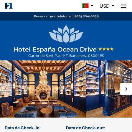
USD
Reservar por telefone:
(855) 334-6659
Hotel España Ocean Drive
Carrer de Sant Pau 9-11
Barcelona
08001
ES
Data de Check-in:
Data de Check-out: