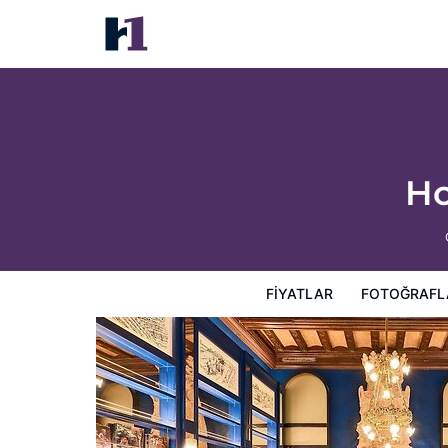
Hotel España Ocean Drive
Fiyatlar
Fotoğraflar
Görüşler
Harita
Otel Özellik
Ho
FIYATLAR
FOTOĞRAFL