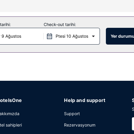
olaylıklarından yararlanın veya çatı katında teras ile manzaranın tad
bitki duvarı sunulmaktadır.
arihi:
Check-out tarihi:
de belirli saatlerde oda servisi sunuluyor. Misafirlere içecek servisi
 9 Ağustos
Ptesi 10 Ağustos
Yer durumu
ında ücretli açık büfe kahvaltı servisi yapılmaktadır.
isi, 24 saat açık resepsiyon ve valiz dolabı mevcuttur. Misafirler için
otelsOne
Help and support
S
akkımızda
Support
tel sahipleri
Rezervasyonum