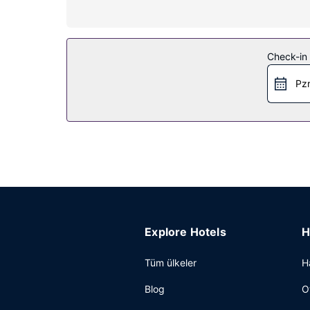
Sezonluk açık havuz gibi dinlenme imkânlarından/k
İnternet, danışma (concierge) hizmetleri ve canlı 
Restoran
Check-in t
Fonda España yemek servisi için ideal, ayrıca otel
Pzr
bulunuyor. Misafirlere her gün 07.30 ve 10.30 aras
Diğer güzellikler
Misafirler için kuru temizleme/çamaşır yıkama serv
ücretli olarak hizmet vermektedir.
Explore Hotels
H
Tüm ülkeler
H
Blog
O