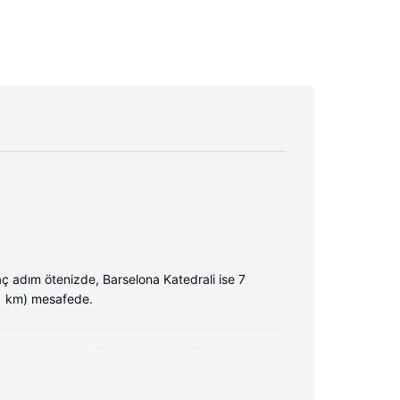
 adım ötenizde, Barselona Katedrali ise 7
(1 km) mesafede.
yatağınızda kuştüyü yorgan vardır. Odada ücretsiz