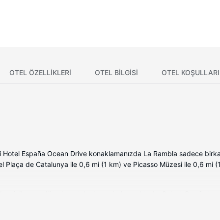
OTEL ÖZELLIKLERI
OTEL BILGISI
OTEL KOŞULLARI
ki Hotel España Ocean Drive konaklamanızda La Rambla sadece birkaç
l Plaça de Catalunya ile 0,6 mi (1 km) ve Picasso Müzesi ile 0,6 mi 
lı oda minibar ve düz ekran televizyon bulunmaktadır. Select Comfort 
, ücretsiz banyo/kozmetik ürünleri ve saç kurutma makinesi vardır.