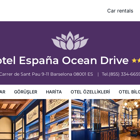
Car rentals
leri
Otel bilgileri
Otel Koşulları
tel España Ocean Drive
Carrer de Sant Pau 9-11
Barselona
08001
ES
Tel.
(855) 334-665
AR
GÖRÜŞLER
HARITA
OTEL ÖZELLIKLERI
OTEL BILG