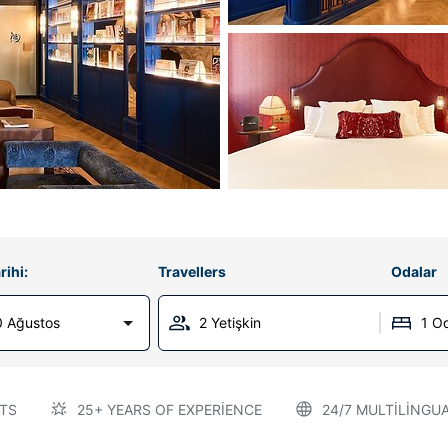
rihi:
Travellers
Odalar
0 Ağustos
2 Yetişkin
1 O
TS
25+ YEARS OF EXPERIENCE
24/7 MULTILINGU