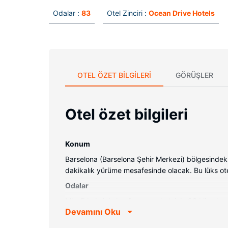
Odalar :
83
Otel Zinciri :
Ocean Drive Hotels
OTEL ÖZET BILGILERI
GÖRÜŞLER
Otel özet bilgileri
Konum
Barselona (Barselona Şehir Merkezi) bölgesinde
dakikalık yürüme mesafesinde olacak. Bu lüks ote
Odalar
Misafirlerimizin konforu ve rahatı için 83 klima
Devamını Oku
kablosuz internet vardır. Özel banyo, duş kabini
Otelin güzelliği