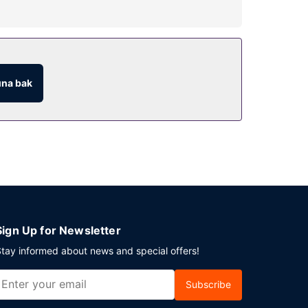
ını çıkartın. Bu otelde ayrıca ücretsiz kablosuz
 olan bar/oturma salonu veya havuz kenarı barı
na bak
 otelden havaalanına transfer servisi 24 saat
Sign Up for Newsletter
tay informed about news and special offers!
Subscribe