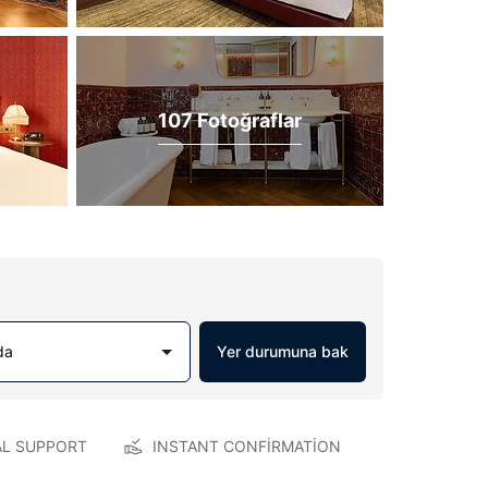
107 Fotoğraflar
da
Yer durumuna bak
AL SUPPORT
INSTANT CONFIRMATION