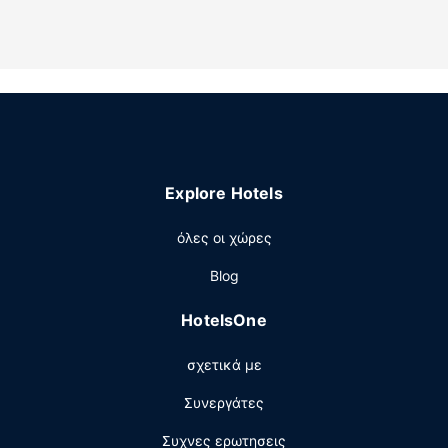
προσωπικής περιποίησης και πιστολάκια μαλλιών. Οι
παροχές περιλαμβάνουν χρηματοκιβώτια και γραφεία,
καθώς επίσης τηλέφωνα με δωρεάν τοπικές κλήσεις.
Παροχές καταλύματος
Μην παραλείψετε να δοκιμάσετε τις ψυχαγωγικές
δραστηριότητες που προσφέρονται, όπως εσωτερική
πισίνα και γυμναστήριο. Σε αυτό το ξενοδοχείο θα βρείτε
επίσης δωρεάν ασύρματο ίντερνετ, τζάκι στο λόμπι και
Explore Hotels
αίθουσα συνεστιάσεων.
Εστιατόριο
όλες οι χώρες
Απολαύστε ένα γεύμα στο εστιατόριο ή μείνετε μέσα και
Blog
επωφεληθείτε από το room service (κατά τη διάρκεια
συγκεκριμένων ωρών μόνο) σε αυτό το ξενοδοχείο.
HotelsOne
Ξεδιψάστε με το αγαπημένο σας ποτό στο μπαρ/lounge.
Με επιπλέον χρέωση είναι διαθέσιμο πρωινό (κατά
σχετικά με
παραγγελία) καθημερινά μεταξύ 6:30 π.μ. - 9:30 π.μ..
Άλλες παροχές
Συνεργάτες
Στις σημαντικές παροχές περιλαμβάνονται δωρεάν
Συχνες ερωτησεις