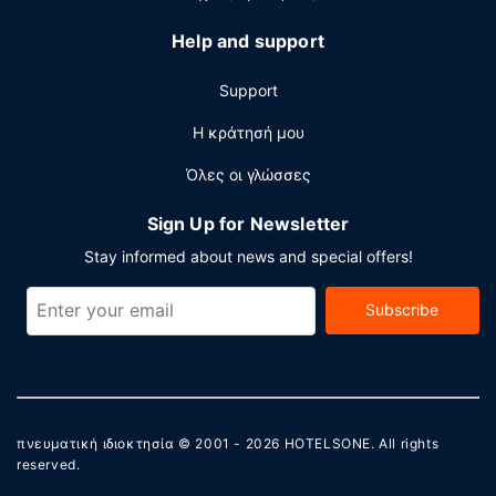
ενσύρματη πρόσβαση στο ίντερνετ, επιχειρηματικό
κέντρο που λειτουργεί 24 ώρες το 24ωρο και γρήγορο
Help and support
check-out. Στους χώρους μας θα βρείτε δωρεάν
στάθμευση χωρίς παρκαδόρο.
Support
Η κράτησή μου
Όλες οι γλώσσες
Sign Up for Newsletter
Stay informed about news and special offers!
Subscribe
πνευματική ιδιοκτησία © 2001 - 2026
HOTELSONE
. All rights
reserved.