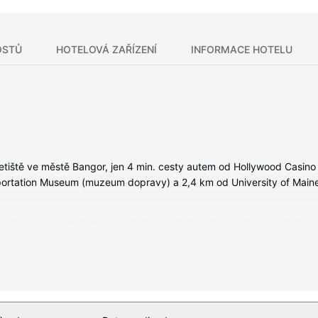
OSTŮ
HOTELOVÁ ZAŘÍZENÍ
INFORMACE HOTELU
etiště ve městě Bangor, jen 4 min. cesty autem od Hollywood Casino 
portation Museum (muzeum dopravy) a 2,4 km od University of Main
 vybavení patří lednička a televize s plochou obrazovkou, se budete
nabízí kabelové kanály, dobrou zábavu. Soukromé koupelny nabízí vyb
užitečné vybavení a služby: vestavěný trezor, psací stůl a telefon (
ní, mezi něž patří mimo jiné krytý bazén a fitness centrum. Tento ho