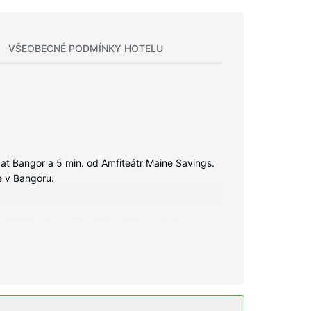
VŠEOBECNÉ PODMÍNKY HOTELU
at Bangor a 5 min. od Amfiteátr Maine Savings.
e v Bangoru.
 cítit jako doma. Bezdrátový internet zdarma
avení, jehož součástí jsou vana se sprchou,
místními hovory zdarma).
tel dále nabízí: bezdrátový internet zdarma, krb