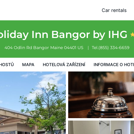
Car rentals
vá zařízení
Informace o hotelu
Všeobecné podmínky hotelu
liday Inn Bangor by IHG
404 Odlin Rd
Bangor
Maine
04401
US
Tel.
(855) 334-6659
HOSTŮ
MAPA
HOTELOVÁ ZAŘÍZENÍ
INFORMACE O HOT