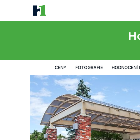
Holiday Inn Bangor by IHG
Ceny
Fotografie
Hodnocení hostů
Mapa
Hotelo
Ho
CENY
FOTOGRAFIE
HODNOCENÍ 