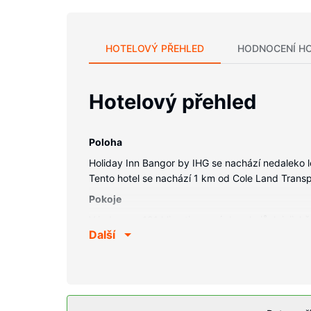
HOTELOVÝ PŘEHLED
HODNOCENÍ H
Hotelový přehled
Poloha
Holiday Inn Bangor by IHG se nachází nedaleko l
Tento hotel se nachází 1 km od Cole Land Trans
Pokoje
V jednom z 191 klimatizovaných pokojů, k jejichž
Další
vám zajistí spojení se světem a televize, která 
toaletní potřeby zdarma a vysoušeč vlasů. Další 
Vybavení nemovitosti
Můžete využít širokou nabídku rekreačních zaříze
ve vestibulu a společenský sál.