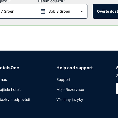
jezdu:
Datum odjezdu:
 7 Srpen
Sob 8 Srpen
Ověřte dos
 restaurace, ale také pokojová služba s omezeným provozem, chcete-l
zici bar/salonek. Hotel podává denně od 6:30 do 9:30 za příplatek t
netu zdarma, business centrum s nepřetržitým provozem a expresní odh
otelsOne
Help and support
S
 nás
Support
ajitelé hotelu
Moje Rezervace
tázky a odpovědi
Všechny jazyky