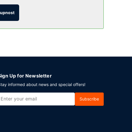
tupnost
i zůstat v pohodlí svého pokoje. Chcete-li si
eplou snídani.
lášení při odjezdu. Přímo v areálu je hostům k
Sign Up for Newsletter
tay informed about news and special offers!
Subscribe