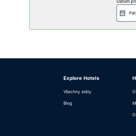
Datum pří
Restaurace
Pát
Když dostanete hlad, bude vám k dispozici nejen
vychutnat svůj oblíbený nápoj, bude vám k dispo
Další vybavení
Hostům jsou k dispozici pevné připojení k inter
dispozici samostatné parkování zdarma.
Explore Hotels
H
Všechny státy
O
Blog
M
O