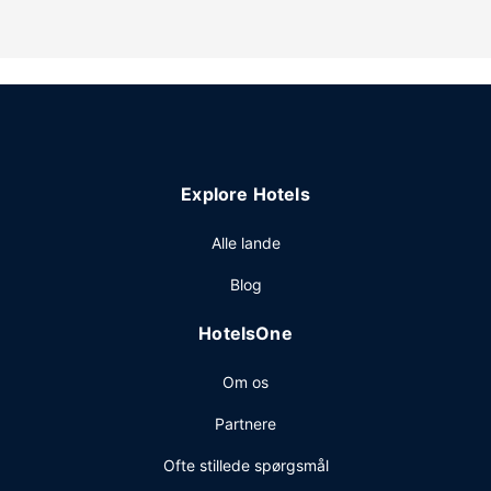
Ejendomsfacilitet
Gå ikke glip af de rekreative tilbud, inklusive en indendørs
pool og et fitnesscenter. Dette hotel tilbyder desuden
gratis trådløs internetadgang, pejs i lobbyen og festsal.
Restaurant
Nyd et måltid på restauranten, eller bliv på værelset, og
nyd godt af dette hotels roomservice (i et begrænset antal
Explore Hotels
timer). Tag forbi baren/loungen, hvor du kan slukke tørsten
med din yndlingsdrink. Morgenmad tilberedt efter
Alle lande
bestilling tilbydes mod gebyr dagligt fra kl. 06.30 til kl.
09.30.
Blog
Andre faciliteter
HotelsOne
Gæsterne har blandt andet adgang til gratis
internetforbindelse via kabel, et døgnåbent
Om os
forretningscenter og hurtig udtjekning. Gratis selvstændig
parkering er til rådighed på stedet.
Partnere
Ofte stillede spørgsmål