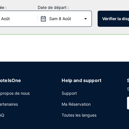
ée :
Date de départ :
tant des nombreuses infrastructures de loisirs à votre disposition et
i-Fi à Internet gratuit, une cheminée dans le hall et une salle de ban
 Août
Sam 8 Août
Vérifier la dis
ez tous vos petits creux en profitant du service d'étage (horaires li
 pause bien méritée. Un petit déjeuner préparé sur commande est ser
ccès à internet gratuit à Internet, un centre d'affaires ouvert 24 h/
gement.
otelsOne
Help and support
S
 propos de nous
Support
artenaires
Ma Réservation
AQ
Toutes les langues