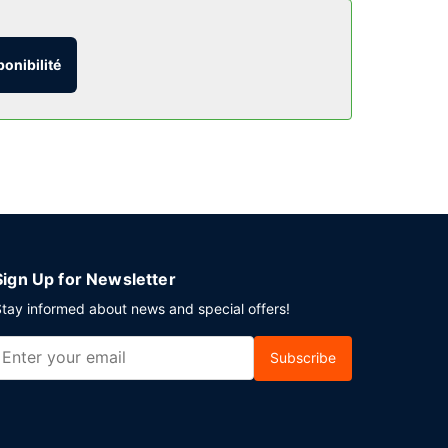
 qui incluent une piscine couverte et un centre
quet.
ponibilité
mités) proposé par cet hôtel. L'hébergement vous
vi tous les jours de 06 h 30 à 09 h 30 moyennant
24 et un service de départ express. Un parking
Sign Up for Newsletter
tay informed about news and special offers!
Subscribe