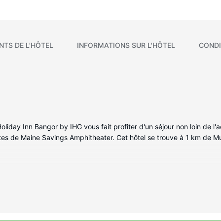
NTS DE L'HÔTEL
INFORMATIONS SUR L'HÔTEL
CONDI
day Inn Bangor by IHG vous fait profiter d'un séjour non loin de l'a
tes de Maine Savings Amphitheater. Cet hôtel se trouve à 1 km de M
s invitent à la détente et comprennent un réfrigérateur et une télév
 reste du monde et votre divertissement est assuré par des chaînes p
n. Vous y trouvez également des articles de toilette gratuits et un
fort et un bureau, mais aussi un téléphone avec des appels locaux g