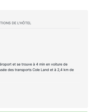
TIONS DE L'HÔTEL
éroport et se trouve à 4 min en voiture de
usée des transports Cole Land et à 2,4 km de
ision à écran plat. L'accès Wi-Fi à Internet
ar câble. Une salle de bain privée avec un
 sèche-cheveux. Les équipements et services
ratuits.