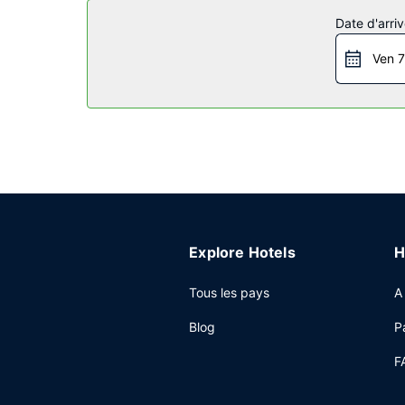
Les services sur place
Date d'arriv
Ne ratez pas l'occasion de vous détendre en profi
de fitness. Cet hôtel propose également l'accès W
Ven 7
Restaurant
Prenez un délicieux repas au restaurant et combl
invite à rejoindre son bar/salon pour une petite
un supplément.
Autres services
Les équipements et services proposés incluent l'a
gratuit est disponible dans l'enceinte de l'héber
Explore Hotels
H
Tous les pays
A
Blog
P
F