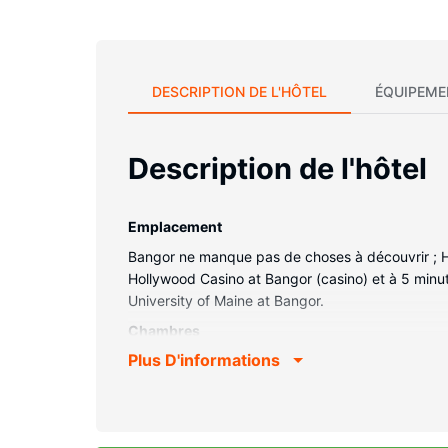
DESCRIPTION DE L'HÔTEL
ÉQUIPEME
Description de l'hôtel
Emplacement
Bangor ne manque pas de choses à découvrir ; Holi
Hollywood Casino at Bangor (casino) et à 5 minu
University of Maine at Bangor.
Chambres
Plus D'informations
Les 191 chambres climatisées de l'hébergement vou
gratuit vous permet de rester en contact avec le
ensemble douche/baignoire est à votre dispositio
offerts par l'hébergement comprennent un coffre-