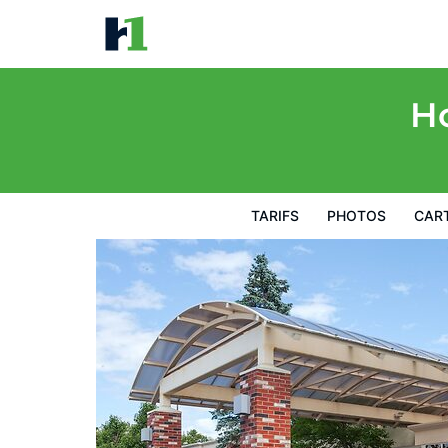
Holiday Inn Bangor by IHG
Tarifs
Photos
Carte
Équipements de l'hôtel
Inf
Ho
TARIFS
PHOTOS
CAR