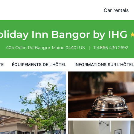
Car rentals
ormations sur l'hôtel
Conditions de l'hôtel
liday Inn Bangor by IHG
404 Odlin Rd
Bangor
Maine
04401
US
Tel.
866 430 2692
TE
ÉQUIPEMENTS DE L'HÔTEL
INFORMATIONS SUR L'HÔTEL