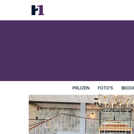
Bangor Grande
Prijzen
Foto's
Beoordelingen
Kaart
Hotelfacilit
PRIJZEN
FOTO'S
BEOO