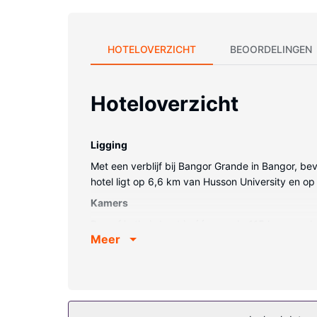
HOTELOVERZICHT
BEOORDELINGEN
Hoteloverzicht
Ligging
Met een verblijf bij Bangor Grande in Bangor, bev
hotel ligt op 6,6 km van Husson University en o
Kamers
Doe of je thuis bent in één van de 115 kamers. Je
Meer
zorgt voor het kijkplezier. De privébadkamers m
Algemene voorziening
Loop vooral de recreatieve voorzieningen zoals ee
Restaurant