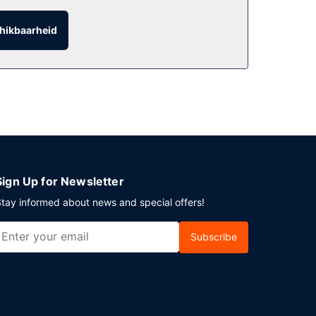
 en profiteer van de roomservice (beperkte
hikbaarheid
happelijke ruimte. Plan je een evenement in
tes. Er is een shuttleservice van/naar de
Sign Up for Newsletter
tay informed about news and special offers!
Subscribe