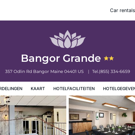
Car rentals
eiten
Hotelgegevens
Regels van het hotel
Bangor Grande
357 Odlin Rd
Bangor
Maine
04401
US
Tel.
(855) 334-6659
RDELINGEN
KAART
HOTELFACILITEITEN
HOTELGEGEVE