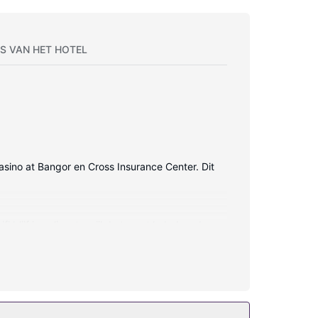
S VAN HET HOTEL
Casino at Bangor en Cross Insurance Center. Dit
 blijf je online, terwijl de tv met kabelzenders
ogers.
gratis wifi, huwelijksservices en een balzaal.