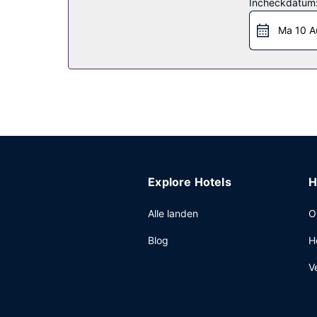
Incheckdatum
Geniet van Amerikaanse gerechten bij Blue Sky Lo
tijden).
Ma 10 A
Overige voorzieningen
Enkele van de voorzieningen zijn een 24-uurs re
Bangor? Kies voor dit hotel met 285 vierkante m
luchthaven (24 uur per dag beschikbaar) die gr
Explore Hotels
H
Alle landen
O
Blog
H
V