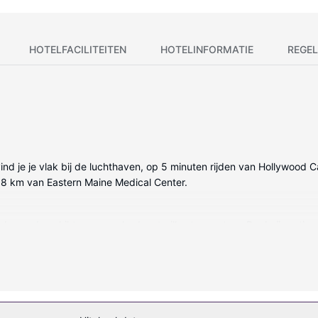
HOTELFACILITEITEN
HOTELINFORMATIE
REGEL
ind je je vlak bij de luchthaven, op 5 minuten rijden van Hollywood 
p 8 km van Eastern Maine Medical Center.
 kamer beschikt over een bed met pillowtop matras. Dankzij gratis wifi
et een bad/douchecombinatie hebben gratis toiletartikelen en haardr
n binnenzwembad en fitnessfaciliteiten niet mis. Dit hotel bevat ook 