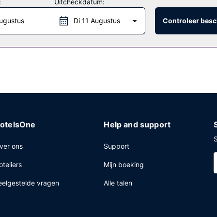
:
Uitcheckdatum:
unge, een restaurant met een bar/lounge, of blijf lekker in je kamer
ugustus
Di 11 Augustus
Controleer besc
ceptie, een geldautomaat/bankservice en koffie/thee in de gemeensc
eter aan ruimte, waaronder een conferentiecentrum en 4 vergaderruim
atis wordt aangeboden.
otelsOne
Help and support
S
ver ons
Support
oteliers
Mijn boeking
eelgestelde vragen
Alle talen