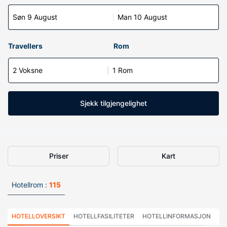
Søn 9 August
Man 10 August
Travellers
Rom
2 Voksne
1 Rom
Sjekk tilgjengelighet
Priser
Kart
Hotellrom :
115
HOTELLOVERSIKT
HOTELLFASILITETER
HOTELLINFORMASJON
HO