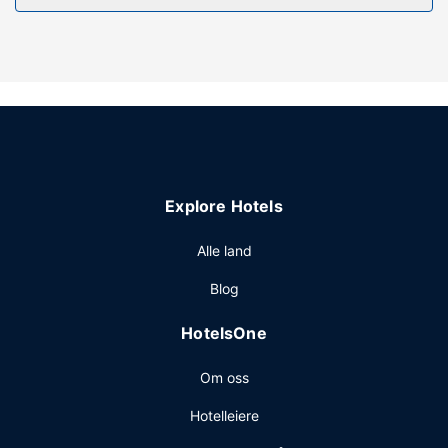
Gå ikke glipp av rekreasjonsfasiliteter som et
innendørsbasseng og et treningssenter. Dette hotellet
tilbyr også wi-fi (inkludert), bryllupstjenester og ballsal.
Restaurant
Smak på amerikanske retter på Blue Sky Lounge, en
restaurant med en bar/lounge, eller bli på rommet og
benytt deg av romservice (på fastsatte tidspunkter).
Andre fasiliteter
Explore Hotels
Gjester har tilgang til blant annet en døgnåpen resepsjon,
minibank/banktjenester og kaffe på fellesområdet.
Alle land
Planlegger du en event i Bangor? Som en av dette hotellet
Blog
sine gjester tilbys du møte- og konferanserom på opp til
285 kvadratmeter, blant annet konferansesenter og 4
HotelsOne
møterom. Gjestene tilbys buss til og fra flyplassen døgnet
rundt uten ekstra kostnad .
Om oss
Hotelleiere