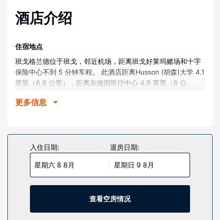
酒店介绍
住宿地点
班戈格兰德位于班戈，邻近机场，距离班戈好莱坞赌场和十字
保险中心不到 5 分钟车程。 此酒店距离Husson (胡森)大学 4.1
英里（6.6 公里），距离东缅因医疗中心 4.9 英里（8 公
里）。
更多信息
客房
酒店的 115 间客房定能让您在旅途中找到家的舒适。您的客房
备有加厚层卧床。提供免费无线网络，方便您与朋友保持联
系；有线频道可满足您的娱乐需求。配备淋浴/盆浴组合的私人
入住日期:
退房日期:
浴室提供免费洗浴用品和吹风机。
星期六 8 8月
星期日 9 8月
物业设施
不要错过室内游泳池和健身中心等众多度假设施。此酒店还提
供免费 WiFi、婚庆服务和舞厅。
查看空房情况
餐厅