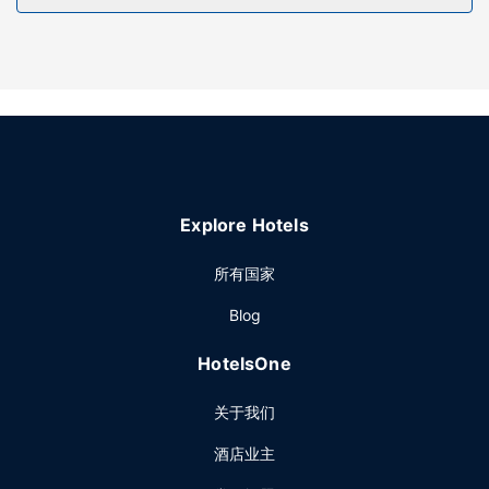
您可以去Blue Sky Lounge餐厅享用美洲菜，也可在这里的酒
吧/酒廊小酌一杯，放松一下。或者可以待在房间里，享受部分
时段客房送餐服务。
其他设施
特色服务/设施包括24 小时前台服务、ATM/银行服务和公共区
咖啡/茶。计划在班戈举办活动？这家酒店拥有 285 平方米
（3064 平方英尺）的空间，包括会议中心和4 间会议室。24
小时往返机场班车是免费的。
Explore Hotels
所有国家
Blog
HotelsOne
关于我们
酒店业主