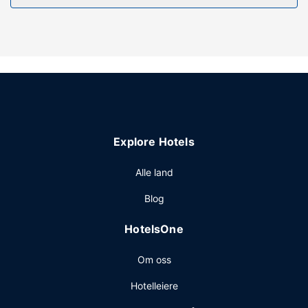
Restaurant
Kom og spis lunsj, middag eller brunsj i dette hotellets
restaurant, eller bli på rommet og benytt deg av
romservice. Slapp av om kvelden med noe å drikke i
baren/loungen eller strandbaren. Engelsk frokost tilbys
daglig fra kl. 07.00 til kl. 10.00 mot et tillegg.
Andre fasiliteter
Gjester har tilgang til blant annet renseri-/vaskeritjenester,
Explore Hotels
en døgnåpen resepsjon og bagasjeoppbevaring. Gjestene
tilbys ubetjent parkering (inkludert) på stedet.
Alle land
Blog
HotelsOne
Om oss
Hotelleiere