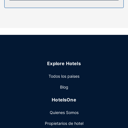
Recibe los cuidados que te mereces gracias al servicio de
masajes o aprovecha instalaciones recreativas como
bicicletas de alquiler y muchas más. Encontrarás además
conexión a Internet wifi gratis y servicios de conserjería.
Restaurante
Si tienes hambre, pasa por el restaurante de este hotel,
que ofrece almuerzos, cenas y brunch, o utiliza el servicio
de habitaciones. Pon la guinda en el pastel a un día
fantástico con una bebida en el bar o lounge o en el bar en
Explore Hotels
la playa. Se ofrece un desayuno inglés todos los días de
07:00 a 10:00 con un coste adicional.
Todos los paises
Otros servicios
Blog
Tendrás tintorería, un servicio de recepción las 24 horas y
consigna de equipaje a tu disposición. Hay un
HotelsOne
aparcamiento sin asistencia gratuito disponible.
Quienes Somos
Propietarios de hotel