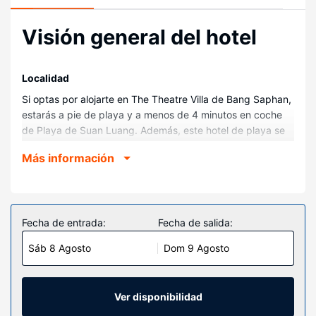
Visión general del hotel
Localidad
Si optas por alojarte en The Theatre Villa de Bang Saphan,
estarás a pie de playa y a menos de 4 minutos en coche
de Playa de Suan Luang. Además, este hotel de playa se
encuentra a 25 km de Playa Ban Krood y a 5,3 km de
Más información
Templo budista Wat Khao Tham Ma Rong.
Habitaciones
Te sentirás como en tu propia casa en cualquiera de las 10
habitaciones con aire acondicionado y frigorífico. Mantén
Fecha de entrada:
Fecha de salida:
el contacto con los tuyos gracias a la la conexión wifi
Sáb 8 Agosto
Dom 9 Agosto
gratis. Entre las comodidades, se incluyen botella de agua
gratuita, además de un servicio de limpieza disponible
todos los días.
Ver disponibilidad
Servicios hotel