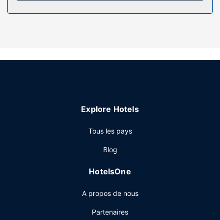
Les services sur place
Des massages vous attendent pour des moments de pur
bien-être et la détente est au rendez-vous grâce aux
nombreuses options de loisirs disponibles dans l'enceinte
de l'hébergement, notamment un service de location de
vélos. Parmi les services et équipements offerts par cet
hôtel vous trouvez également l'accès Wi-Fi à Internet
gratuit et un service de conciergerie.
Restaurant
Explore Hotels
Pendant votre séjour dans cet hôtel, profitez du restaurant
qui sert le déjeuner, le dîner et le brunch. Et pour combler
Tous les pays
tous vos petits creux, l’hébergement propose également
un service d'étage. La journée a été harassante ?
Blog
L'hébergement abrite un bar / salon et un bar à la plage,
idéal pour se détendre autour d'un verre de vin ou d'un
HotelsOne
cocktail rafraîchissant. Un petit déjeuner anglais est servi
tous les jours de 07 h 00 à 10 h 00 moyennant un
A propos de nous
supplément.
Autres services
Partenaires