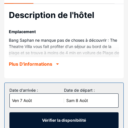
Description de l'hôtel
Emplacement
Bang Saphan ne manque pas de choses à découvrir : The
Theatre Villa vous fait profiter d'un séjour au bord de la
plage et se trouve à moins de 4 min en voiture de Plage de
Suan Luang. Cet hôtel au bord de la plage se trouve à 25
Plus D'informations
km de Plage de Ban Krut et à 5,3 km de Temple
bouddhiste Wat Khao Tham Ma Rong.
Chambres
Les 10 chambres climatisées de l'hébergement vous
Date d'arrivée :
Date de départ :
invitent à la détente et comprennent un réfrigérateur.
Ven 7 Août
Sam 8 Août
L'accès Wi-Fi à Internet gratuit vous permet de rester en
contact avec le reste du monde. Les prestations offertes
par l'hébergement comprennent de l'eau minérale (offerte)
et le service d'entretien est assuré tous les jours.
Vérifier la disponibilité