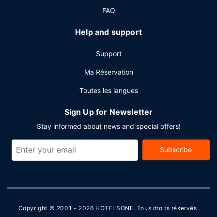
Les équipements et services proposés incluent un service
FAQ
de nettoyage à sec / blanchisserie, une réception ouverte
24 h/24 et une consigne à bagages. Un parking gratuit est
Help and support
disponible dans l'enceinte de l'hébergement.
Support
Ma Réservation
Toutes les langues
Sign Up for Newsletter
Stay informed about news and special offers!
Subscribe
Copyright © 2001 - 2026
HOTELSONE
. Tous droits réservés.