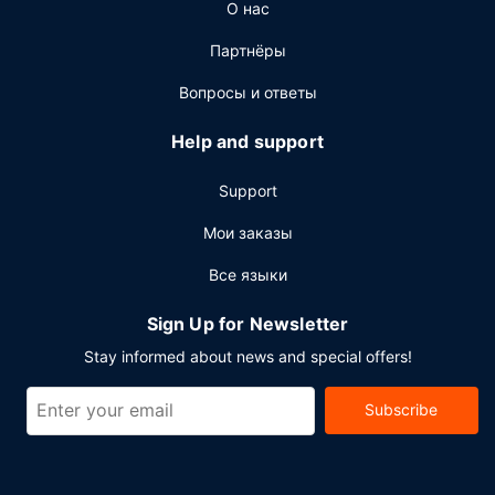
Другие особенности
О нас
Для удобства гостей предоставляется следующее:
Партнёры
химчистка или прачечная, круглосуточная работа
стойки регистрации и хранение багажа.
Вопросы и ответы
Предоставляется бесплатная самостоятельная
парковка.
Help and support
Support
Мои заказы
Все языки
Sign Up for Newsletter
Stay informed about news and special offers!
Subscribe