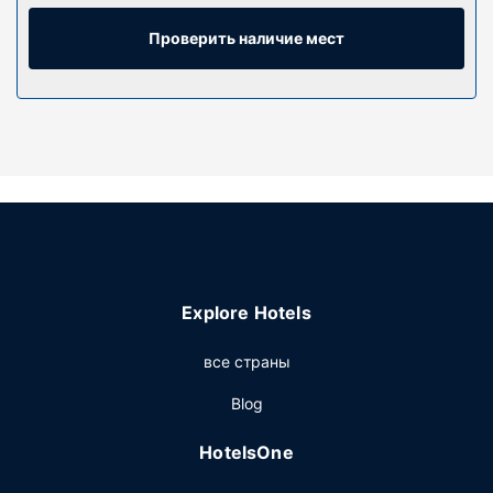
связи. Предоставляются следующие удобства и
услуги: бесплатная бутилированная вода. Уборка
Проверить наличие мест
номеров осуществляется ежедневно.
Особенности объекта
Побалуйте себя: к вашим услугам массаж и
многочисленные возможности для спорта и отдыха, в
числе которых прокат велосипедов. Этот отель
предоставляет дополнительные услуги и удобства:
бесплатный беспроводной доступ в интернет и услуги
консьержа.
Ресторан
Explore Hotels
Когда вы проголодаетесь, этот отель приглашает вас в
свой ресторан, где подаются обед, ужин и поздний
все страны
завтрак по выходным. Тем, кому не хочется покидать
свой номер, предлагается обслуживание номеров. В
Blog
конце дня вы можете расслабиться в баре/лаунже или
пляжном баре. Завтрак (английский) предлагается
HotelsOne
ежедневно с 07:00 до 10:00 за дополнительную плату.