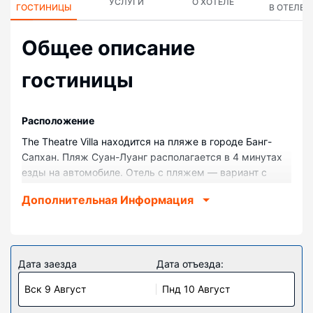
УСЛУГИ
О ХОТЕЛЕ
ГОСТИНИЦЫ
В ОТЕЛЕ
Общее описание
гостиницы
Pасположение
The Theatre Villa находится на пляже в городе Банг-
Сапхан. Пляж Суан-Луанг располагается в 4 минутах
езды на автомобиле. Отель с пляжем — вариант с
прекрасным расположением: Пляж Бан-Круд
Дополнительная Информация
находится в 25 км, Храм Ват-Кхао-Тхам-Ма-Ронг — в
5,3 км от него.
Номера
Почувствуйте себя как дома в одном из 10 номеров с
Дата заезда
Дата отъезда:
кондиционером и другими удобствами, в числе
Вск 9 Август
Пнд 10 Август
которых холодильник. Бесплатный беспроводной
доступ к интернету позволит вам всегда оставаться на