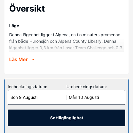
Översikt
Läge
Denna lägenhet ligger i Alpena, en tio minuters promenad
från både Huronsjön och Alpena County Library. Denna
lägenhet ligger 0,3 km från Laser Team Challenge och 0,3
km från Thunder Bay Theater.
Läs Mer
Hotellrum
Slå dig till ro i den här lägenheten och gör dig
hemmastadd i köket, som har en ugn och en spishäll.
Bekvämligheter som ingår är mikrovågsugn och takfläkt.
Incheckningsdatum:
Utcheckningsdatum:
Bekvämligheter på anläggningen
Sön 9 Augusti
Mån 10 Augusti
Denna rökfria lägenhet erbjuder avgiftsfri parkering i
närheten.
Se tillgänglighet
Övriga bekvämligheter
Avgiftsfri parkering erbjuds på plats.