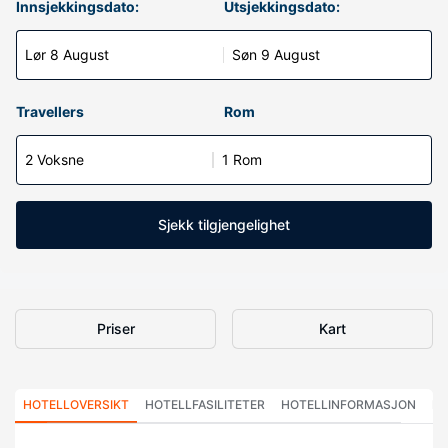
Innsjekkingsdato:
Utsjekkingsdato:
Lør 8 August
Søn 9 August
Travellers
Rom
2 Voksne
1 Rom
Sjekk tilgjengelighet
Priser
Kart
HOTELLOVERSIKT
HOTELLFASILITETER
HOTELLINFORMASJON
HO