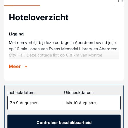
HOTE
Hoteloverzicht
Ligging
Met een verblijf bij deze cottage in Aberdeen bevind je je
op 10 min. lopen van Evans Memorial Library en Aberdeen
City Hall. Deze cottage ligt op 0,8 km van Monroe
Regional Hospital en op 0,8 km van Pioneer Community
Meer
Hospital of Aberdeen.
Kamers
Maak het je gemakkelijk in in deze cottage die beschikt
over airconditioning en een keuken. Er is een privé terras.
Incheckdatum:
Uitcheckdatum:
Er is een flatscreentelevisie voorzien voor je entertainment.
Zo 9 Augustus
Ma 10 Augustus
Algemene voorziening
Deze rookvrije cottage biedt gratis parkeerplaatsen in de
buurt.
Controleer beschikbaarheid