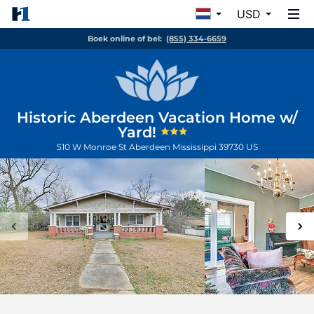
USD
Boek online of bel:
(855) 334-6659
Historic Aberdeen Vacation Home w/
Yard!
510 W Monroe St
Aberdeen
Mississippi
39730
US