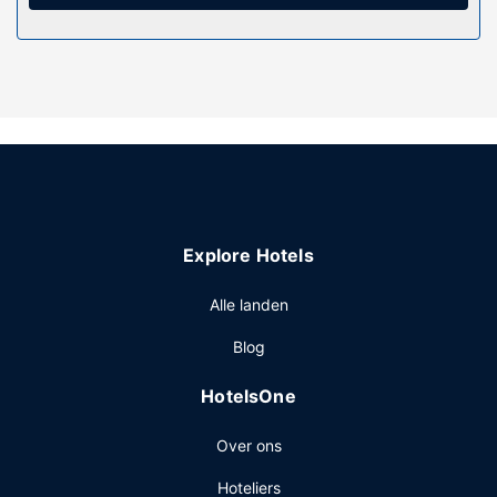
Overige voorzieningen
Ter plaatse heb je gratis parkeerplaatsen.
Explore Hotels
Alle landen
Blog
HotelsOne
Over ons
Hoteliers