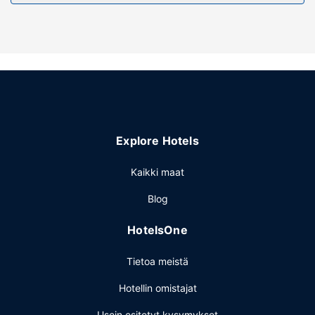
Palveluihin kuuluu ilmainen pysäköinti.
Explore Hotels
Kaikki maat
Blog
HotelsOne
Tietoa meistä
Hotellin omistajat
Usein esitetyt kysymykset