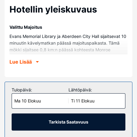
Hotellin yleiskuvaus
Valittu Majoitus
Evans Memorial Library ja Aberdeen City Hall sijaitsevat 10
minuutin kävelymatkan päässä majoituspaikasta. Tämä
mökki sijaitsee 0,8 km:n päässä kohteesta Monroe
Regional Hospital ja 0,8 km:n päässä kohteesta Pioneer
Lue Lisää
Community Hospital of Aberdeen.
Huoneet
Tämä ilmastoitu mökki tarjoaa käyttöösi keittiön.
Huoneessa on patio. Taulutelevisio viihdyttää yöpymisen
Tulopäivä:
Lähtöpäivä:
aikana.
Ma 10 Elokuu
Ti 11 Elokuu
Kiinteistön miellyttävyys
Tässä savuttomassa mökissä on ilmainen pysäköinti
lähistöllä.
Tarkista Saatavuus
Muut mukavuudet