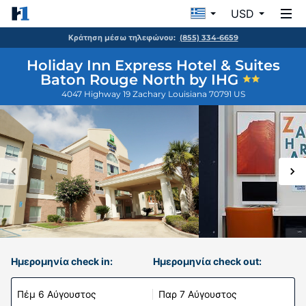
USD
Κράτηση μέσω τηλεφώνου:
(855) 334-6659
Holiday Inn Express Hotel & Suites
Baton Rouge North by IHG
4047 Highway 19
Zachary
Louisiana
70791
US
Ημερομηνία check in:
Ημερομηνία check out:
Πέμ 6 Αύγουστος
Παρ 7 Αύγουστος