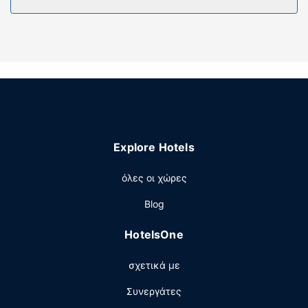
περιλαμβάνουν χρηματοκιβώτια και γραφεία, καθώς
επίσης τηλέφωνα με δωρεάν τοπικές κλήσεις.
Παροχές καταλύματος
Απολαύστε τις πολλές ψυχαγωγικές δυνατότητες, όπως
εξωτερική πισίνα, μπανιέρα υδρομασάζ και
γυμναστήριο. Οι επιπλέον παροχές σε αυτό το
ξενοδοχείο περιλαμβάνουν δωρεάν ασύρματο ίντερνετ,
καταστήματα στο κατάλυμα και γυμναστήριο σε κοντινή
απόσταση (πρόσβαση με έκπτωση).
Explore Hotels
Εστιατόριο
όλες οι χώρες
Σερβίρεται δωρεάν πρωινό (σε μπουφέ) καθημερινά
μεταξύ 6:00 π.μ. - 9:30 π.μ..
Blog
Άλλες παροχές
HotelsOne
Στις σημαντικές παροχές περιλαμβάνονται δωρεάν
ενσύρματη πρόσβαση στο ίντερνετ, ένα επιχειρηματικό
σχετικά με
κέντρο και δωρεάν εφημερίδες στο λόμπι. Στους χώρους
μας θα βρείτε δωρεάν στάθμευση χωρίς παρκαδόρο.
Συνεργάτες