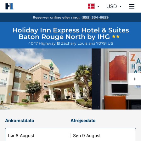
USD
Reserver online eller ring:
(855) 334-6659
Holiday Inn Express Hotel & Suites
Baton Rouge North by IHG
4047 Highway 19
Zachary
Louisiana
70791
US
Ankomstdato
Afrejsedato
Lør 8 August
Søn 9 August