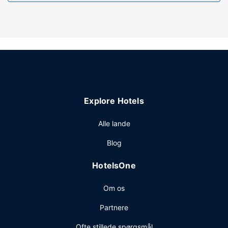
Nyd godt af en lang række rekreative faciliteter på stedet,
inklusive en udendørs pool, et boblebad og et
fitnesscenter. Andre faciliteter på dette hotel inkluderer
gratis trådløs internetadgang, shopping på stedet og
rabat ved brug af nærliggende fitnessfaciliteter.
Restaurant
Gratis morgenmadsbuffet serveres dagligt fra kl. 06.00 til
kl. 09.30.
Explore Hotels
Andre faciliteter
Gæsterne har blandt andet adgang til gratis
Alle lande
internetforbindelse via kabel, et forretningscenter og gratis
Blog
aviser i lobbyen. Gratis selvstændig parkering er til
rådighed på stedet.
HotelsOne
Om os
Partnere
Ofte stillede spørgsmål