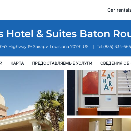
Rouge North by IHG
Car rental
доставляемые услуги
Сведения об отеле
Порядок проживан
s Hotel & Suites Baton R
047 Highway 19
Закари
Louisiana
70791
US
Tel.
(855) 334-66
Й
КАРТА
ПРЕДОСТАВЛЯЕМЫЕ УСЛУГИ
СВЕДЕНИЯ ОБ 