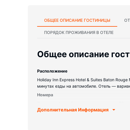
ОБЩЕЕ ОПИСАНИЕ ГОСТИНИЦЫ
ОТ
ПОРЯДОК ПРОЖИВАНИЯ В ОТЕЛЕ
Общее описание гос
Pасположение
Holiday Inn Express Hotel & Suites Baton Roug
минутах езды на автомобиле. Отель — вариант 
Номера
Почувствуйте себя как дома в одном из 73 
Дополнительная Информация
беспроводной доступ в интернет предоставля
диагональю 32 дюйм., на которых можно смо
душ с дождевой насадкой и фен. Предоставля
осуществлять бесплатные местные звонки.