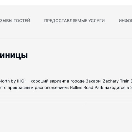
ЗЫВЫ ГОСТЕЙ
ПРЕДОСТАВЛЯЕМЫЕ УСЛУГИ
ИНФО
тиницы
e North by IHG — хороший вариант в городе Закари. Zachary Train 
с прекрасным расположением: Rollins Road Park находится в 2,6
номеров, которые оснащены следующим оборудованием: холодил
ется бесплатно. А чтобы вам не пришлось скучать, в номерах 
треть кабельное телевидение. Собственные ванные комнаты, с
ются следующие удобства и услуги: сейфы и письменные столы