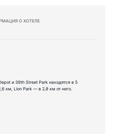
РМАЦИЯ О ХОТЕЛЕ
Depot и 39th Street Park находятся в 5
 км, Lion Park — в 2,8 км от него.
ьник и микроволновая печь. Проводной и
установлены плоскоэкранные телевизоры с
овмещенные душ и ванна. Предоставляется
, а также телефон, с которого можно