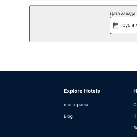
Особенности объекта
Дата заезда
Воспользуйтесь разнообразными возможностям
предоставляет дополнительные услуги и удоб
Суб 8 
Ресторан
Бесплатный завтрак (шведский стол) предлаг
Другие особенности
Для удобства гостей предоставляется следующ
Предоставляется бесплатная самостоятельна
Explore Hotels
H
все страны
О
Blog
П
В