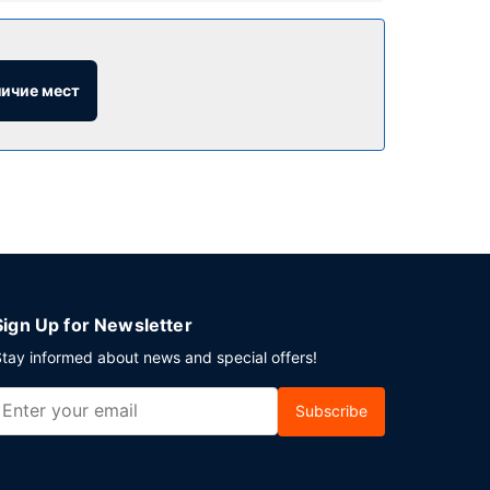
акузи и фитнес-центр. Этот отель
личие мест
 бесплатные газеты в холле.
Sign Up for Newsletter
tay informed about news and special offers!
Subscribe