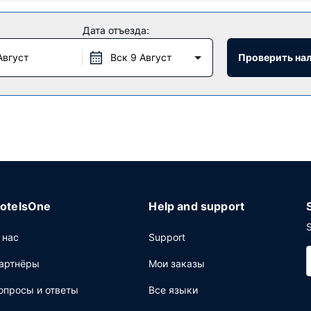
Дата отъезда:
и для отдыха и развлечений, такими как открытый бассейн, дж
ства: бесплатный беспроводной доступ в интернет и шопинг.
Август
Вск 9 Август
Проверить на
ается ежедневно с 06:00 до 9:30.
ее: бесплатный (проводной) доступ в интернет, бизнес-центр и
я парковка.
otelsOne
Help and support
S
 нас
Support
артнёры
Мои заказы
опросы и ответы
Все языки