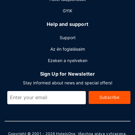
italautomata is igénybe vehető. Az autóval érkező
vendégek számára ingyenes egyéni parkolás biztosított a
GYIK
helyszínen.
Help and support
Support
Az én foglalásaim
Ezeken a nyelveken
Sign Up for Newsletter
Stay informed about news and special offers!
Subscribe
Copyright © 2001 - 2026
HotelsOne
. Všechna práva vyhrazena.