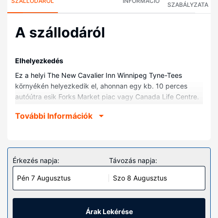
SZÁLLODÁRÓL
INFORMÁCIÓ
SZABÁLYZATA
A szállodáról
Elhelyezkedés
Ez a helyi The New Cavalier Inn Winnipeg Tyne-Tees
környékén helyezkedik el, ahonnan egy kb. 10 perces
autóútra esik Forks Market piac vagy Canada Life Centre.
Ez a helyi hotel kb. 6,7 km-re található Winnipegi RBC
További Információk
Kongresszusi Központ, ill. 10,7 km-re Polo park
helyszíneitől.
Szobák
Helyezze magát kényelembe a(z) 27 légkondicionált
Érkezés napja:
Távozás napja:
szoba egyikében, melyekben hűtőszekrény és
Pén 7 Augusztus
Szo 8 Augusztus
síkképernyős televízió is található. Ingyenes vezeték
nélküli internet-hozzáférés és a televíziókon nézhető
kábelcsatornák kínálata mind a vendégek kikapcsolódását
szolgálja. A fürdőszobák mindegyikében van
Árak Lekérése