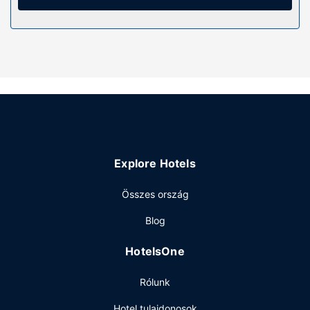
zuhanyzó/kád kombinációja és ingyenes piperecikkek is. A
kényelmi felszerelések és szolgáltatások közé tartozik
telefon (ingyenes helyi telefonálási lehetőség), illetve
takarítás naponta.
Az ingatlanhoz tartozó felszereltség
Ha egy kicsit aktívabb időtöltésre vágyik, akkor vegye
igénybe a helyszíni szabadidős szolgáltatásokat és
létesítményeket, mint például a(z) éjszakai szórakozóhely.
Ezen kívül az egyéb szolgáltatások és létesítmények közé
tartozik ingyenes wifihozzáférés és televízió a közös
Explore Hotels
helyiségekben.
Étterem
Összes ország
The New Cavalier Inn vendégei a helyi Flamingo
Blog
Restaurant ajánlatát élvezhetik. A szálláshely területén
található bár/társalgó finomabbnál is finomabb italokkal
HotelsOne
várja a vendégeket.
Egyéb felszereltség
Rólunk
A szálláshelyen ATM/banki szolgáltatás és étel- és
Hotel tulajdonosok