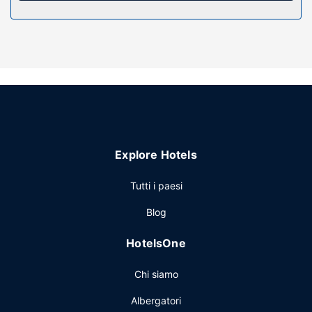
Attrattive della proprietà
Le opportunità di svago non mancano: avrai a disposizione
una discoteca, oltre a il Wi-Fi gratuito e una TV nelle aree
comuni.
Ristorante
The New Cavalier Inn vanta un buon ristorante, Flamingo
Restaurant. Dissetati con il tuo drink preferito! Presso
questa struttura troverai un bar/lounge.
Altre attrattive
Explore Hotels
Potrai usufruire di bancomat/servizi bancari e un
distributore automatico. Il un parcheggio gratuito è
Tutti i paesi
disponibile in loco.
Blog
HotelsOne
Chi siamo
Albergatori