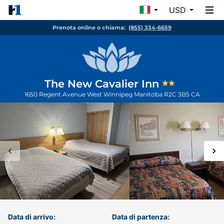
USD
Prenota online o chiama:
(855) 334-6659
The New Cavalier Inn
1650 Regent Avenue West
Winnipeg
Manitoba
R2C 3B5
CA
Data di arrivo:
Data di partenza: