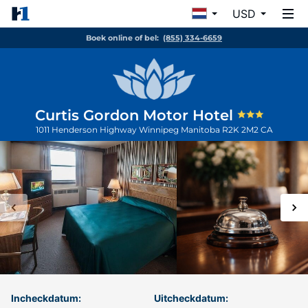
USD
Boek online of bel:
(855) 334-6659
Curtis Gordon Motor Hotel
1011 Henderson Highway
Winnipeg
Manitoba
R2K 2M2
CA
Incheckdatum:
Uitcheckdatum: