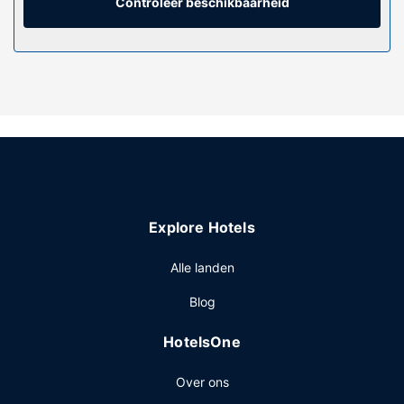
Controleer beschikbaarheid
Algemene voorziening
Plezier gegarandeerd dankzij een nachtclub of geniet van
het uitzicht vanuit een tuin. Extra voorzieningen van dit
hotel zijn gratis wifi en een automaat.
Restaurant
Gasten van Curtis Gordon Motor Hotel kunnen genieten
van een deugddoende maaltijd bij Curtis Garden
Restaurant. Sluit je dag af met een drankje in een
bar/lounge. Dagelijks kun je tegen betaling genieten van
een lekker uitgebreid ontbijt, dat geserveerd wordt van
Explore Hotels
07.00 uur tot 11.00 uur.
Overige voorzieningen
Alle landen
Enkele van de voorzieningen zijn een 24-uurs receptie,
Blog
een geldautomaat/bankservice en een automaat. Ter
plaatse heb je gratis parkeerplaatsen.
HotelsOne
Over ons