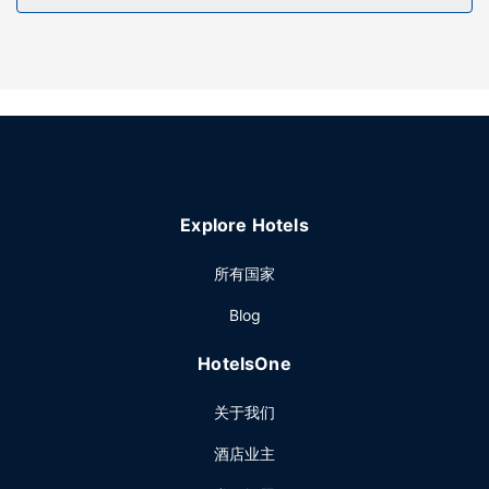
您可以去服务柯提斯乔登汽车旅馆住客的Curtis Garden
Restaurant享用美味餐饮。在忙碌的一天后，不妨去酒吧/酒廊
轻松一下。每天 07:00 至 11:00 提供收费的全套早餐。
其他设施
特色服务/设施包括24 小时前台服务、ATM/银行服务和自动售
货机。酒店提供免费自助停车。
Explore Hotels
所有国家
Blog
HotelsOne
关于我们
酒店业主