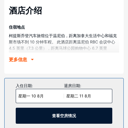
酒店介绍
住宿地点
柯提斯乔登汽车旅馆位于温尼伯，距离加拿大生活中心和福克
斯市场不到 10 分钟车程。 此酒店距离温尼伯 RBC 会议中心
4.5 英里（7.3 公里），距离马球公园购物中心 6.7 英里
（10.8 公里）。
更多信息
客房
有 25 间空调客房提供冰箱和平板电视；您定能在旅途中找到
家的舒适。提供免费无线网络，方便您与朋友保持联系；有线
频道可满足您的娱乐需求。浴室提供淋浴/盆浴组合和免费洗浴
入住日期:
退房日期:
用品。便利设施包括书桌，而且每天提供客房服务
星期一 10 8月
星期二 11 8月
物业设施
享受夜总会等度假设施，或者到花园欣赏美景。此酒店的其他
设施包括免费 WiFi和自动售货机。
查看空房情况
餐厅