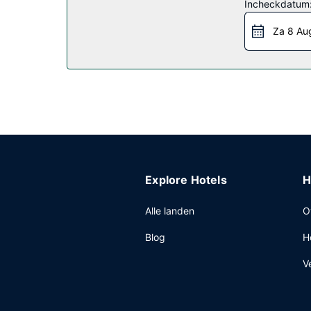
Incheckdatum
Restaurant
Za 8 Au
Gasten van Hawthorn Suites by Wyndham Williston 
werkdagen wordt er gratis een ontbijtbuffet gese
Overige voorzieningen
Enkele van de voorzieningen zijn gratis kabelint
Explore Hotels
H
Alle landen
O
Blog
H
V