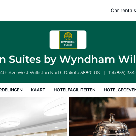
illiston
Car rentals
Hotelfaciliteiten
Hotelgegevens
Regels van het hotel
n Suites by Wyndham Wil
 4th Ave West
Williston
North Dakota
58801
US
Tel.
(855) 334
RDELINGEN
KAART
HOTELFACILITEITEN
HOTELGEGEVE