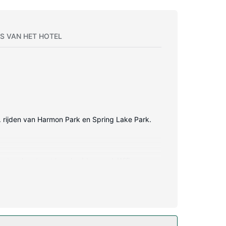
S VAN HET HOTEL
in. rijden van Harmon Park en Spring Lake Park.
p matras komt met luxe beddengoed. Wifi en
n zijn bijvoorbeeld een (laptop)kluis, een bureau
ken van dit hotel zijn hulp bij