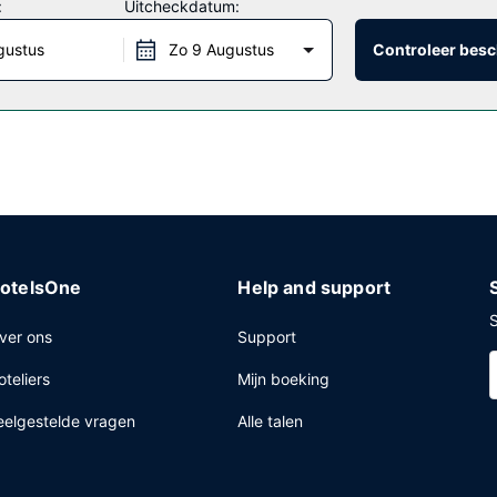
:
Uitcheckdatum:
gustus
Zo 9 Augustus
Controleer besc
kunnen iets lekkers halen bij de kruidenier/supermarkt. Bestel je f
rveerd van 06.00 uur tot 09.00 uur en in het weekend is dit beschik
ernet, een 24-uurs businesscentrum en een snelle uitcheckservice. Ter
otelsOne
Help and support
S
ver ons
Support
oteliers
Mijn boeking
eelgestelde vragen
Alle talen