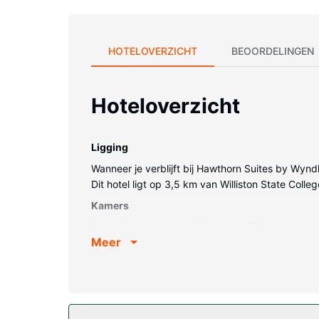
HOTELOVERZICHT
BEOORDELINGEN
Hoteloverzicht
Ligging
Wanneer je verblijft bij Hawthorn Suites by Wyndh
Dit hotel ligt op 3,5 km van Williston State Coll
Kamers
Doe of je thuis bent in één van de 79 kamers me
Meer
kabelinternet zijn gratis, terwijl de lcd-televisi
en een telefoon met gratis lokale gesprekken.
Algemene voorziening
Profiteer van een 24-uurs fitnesscentrum of maak
uitstapjes/tickets, een picknickplaats en barbec