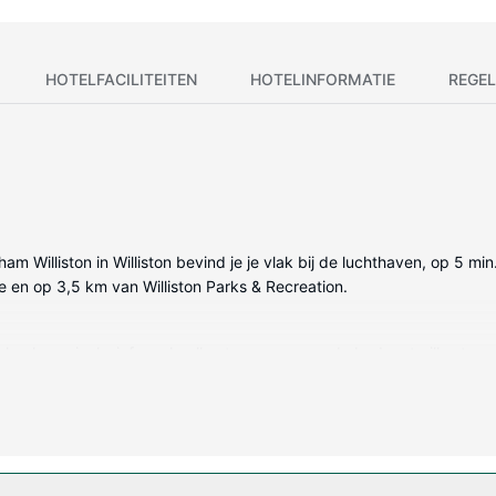
HOTELFACILITEITEN
HOTELINFORMATIE
REGEL
am Williston in Williston bevind je je vlak bij de luchthaven, op 5 m
ege en op 3,5 km van Williston Parks & Recreation.
t keukens, inclusief een koelkast en een oven. Je bed met pillowto
e van 50 inch met kabelzenders voor het kijkplezier zorgt. Voorzieninge
 gebruik van gratis wifi of een open haard in de lobby. Andere kenmer
ues.