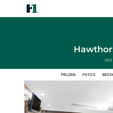
Hawthorn Suites by Wyndham W
Prijzen
Foto's
Beoordelingen
Kaart
Hawthor
3701
PRIJZEN
FOTO'S
BEOO