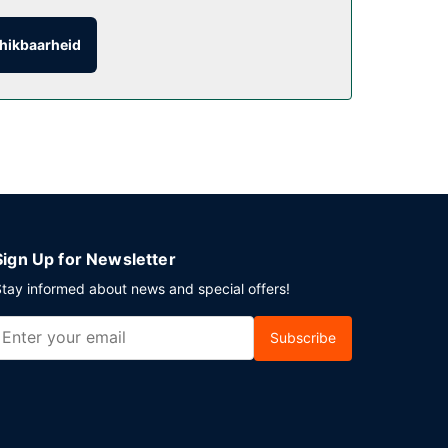
hikbaarheid
avoriete drankje in een bar/lounge. Op
baar van 07.00 uur tot 10.00 uur.
 plaatse heb je gratis parkeerplaatsen.
Sign Up for Newsletter
tay informed about news and special offers!
Subscribe