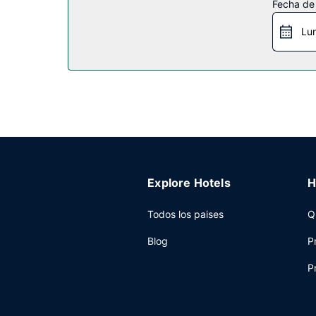
Fecha de
wifi gratis y un vestíbulo con chimenea. Encontr
Lu
Restaurante
En Hawthorn Suites by Wyndham Williston tienes 
se ofrece entre semana de 06:00 a 09:00, mient
Otros servicios
Tendrás conexión a Internet por cable gratis, un
gratuito disponible.
Explore Hotels
H
Todos los paises
Q
Blog
P
P