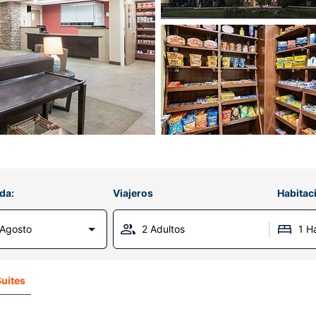
da:
Viajeros
Habitac
 Agosto
2 Adultos
1 H
uites