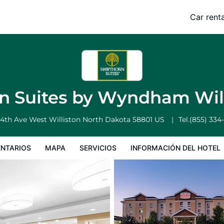
illiston
Car renta
Servicios
Información del hotel
Condiciones especiales
n Suites by Wyndham Wil
 4th Ave West
Williston
North Dakota
58801
US
Tel.
(855) 334
NTARIOS
MAPA
SERVICIOS
INFORMACIÓN DEL HOTEL