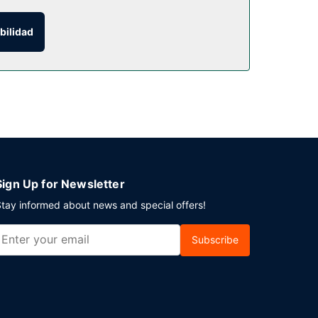
a de pícnic y una zona para barbacoas.
bilidad
ta en el bar o lounge. El desayuno bufé gratuito
posición. Hay un aparcamiento sin asistencia
Sign Up for Newsletter
tay informed about news and special offers!
Subscribe