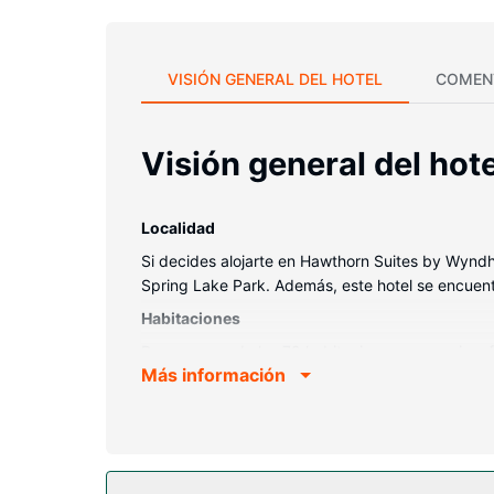
VISIÓN GENERAL DEL HOTEL
COMEN
Visión general del hote
Localidad
Si decides alojarte en Hawthorn Suites by Wyndh
Spring Lake Park. Además, este hotel se encuentr
Habitaciones
Reserva una de las 79 habitaciones con cocina, f
Más información
una capa de acolchado adicional y ropa de cama
pulgadas con canales por cable y conexión a Intern
con y llamadas locales gratuitas.
Servicios hotel
Con gimnasio abierto las 24 horas y muchas otras 