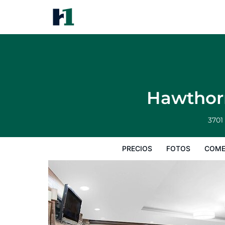
Hawthorn Suites by Wyndham W
Precios
Fotos
Comentarios
Mapa
Hawthor
3701
PRECIOS
FOTOS
COME