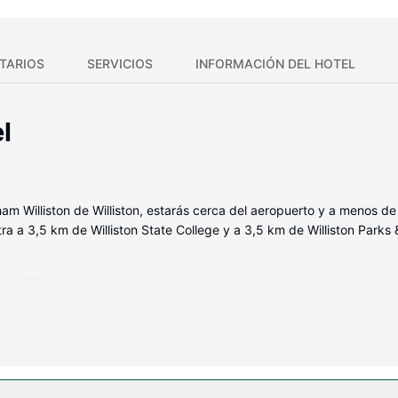
TARIOS
SERVICIOS
INFORMACIÓN DEL HOTEL
l
am Williston de Williston, estarás cerca del aeropuerto y a menos 
a a 3,5 km de Williston State College y a 3,5 km de Williston Parks 
rigorífico/congelador grande y horno, y disfruta de una estancia in
 de alta calidad para descansar plácidamente. Para los momentos de
et por cable y wifi gratis. Entre las comodidades, se incluyen caja fu
instalaciones recreativas a tu disposición, no te quedará ni un minu