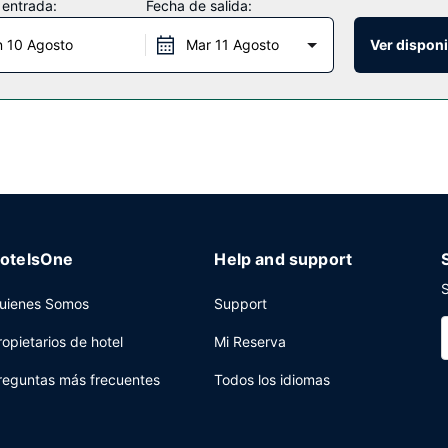
 entrada:
Fecha de salida:
arás también asistencia turística (adquisición de entradas), una zon
n 10 Agosto
Mar 11 Agosto
Ver disponi
un supermercado a tu disposición. Apaga la sed con tu bebida favori
ras que el horario de sábados y domingos es de 07:00 a 10:00.
 centro de negocios abierto las 24 horas y check-out exprés a tu dis
otelsOne
Help and support
S
uienes Somos
Support
ropietarios de hotel
Mi Reserva
reguntas más frecuentes
Todos los idiomas