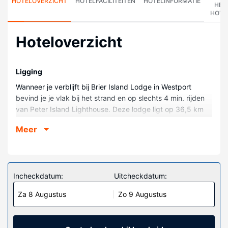
HOTELOVERZICHT
HOTELFACILITEITEN
HOTELINFORMATIE
HET
HOTE
Hoteloverzicht
Ligging
Wanneer je verblijft bij Brier Island Lodge in Westport
bevind je je vlak bij het strand en op slechts 4 min. rijden
van Peter Island Lighthouse. Deze lodge ligt op 36,5 km
van Sandy Cove Beach en op 42,3 km van Lake Midway
Meer
Provincial Park.
Kamers
Doe of je thuis bent in één van de 37 kamers. Er is gratis
wifi op de kamer als je op het internet wilt surfen.
Incheckdatum:
Uitcheckdatum:
Badkamers hebben een bad/douchecombinatie en gratis
Za 8 Augustus
Zo 9 Augustus
toiletartikelen. Bij de voorzieningen horen een bureau en
een koffiezetapparaat/waterkoker en de kamers worden
dagelijks schoongemaakt.