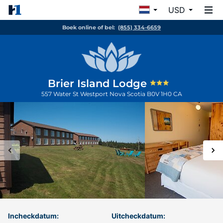
USD
Boek online of bel:
(855) 334-6659
Brier Island Lodge
557 Water St
Westport
Nova Scotia
B0V 1H0
CA
Incheckdatum:
Uitcheckdatum: