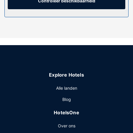
Controleer beschikbaarheid
Algemene voorziening
De accommodatie heeft een terras en een tuin waar je van
het uitzicht kunt genieten, maar profiteer ook van gratis
wifi. Andere kenmerken van deze lodge zijn hulp bij
uitstapjes/tickets en een picknickplaats.
Restaurant
Geniet van een maaltijd in het restaurant of bestel een
snack in de koffiebar/het café van deze lodge. Sluit je dag
af met een drankje in een bar/lounge. Dagelijks kun je
tegen betaling genieten van een lekker à-la-carte-ontbijt.
Explore Hotels
Overige voorzieningen
Enkele van de voorzieningen zijn een bagageopslagruimte
Alle landen
en een bibliotheek. Ter plaatse heb je gratis
Blog
parkeerplaatsen.
HotelsOne
Over ons