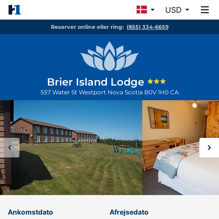
USD
Reserver online eller ring:
(855) 334-6659
Brier Island Lodge
557 Water St
Westport
Nova Scotia
B0V 1H0
CA
Ankomstdato
Afrejsedato