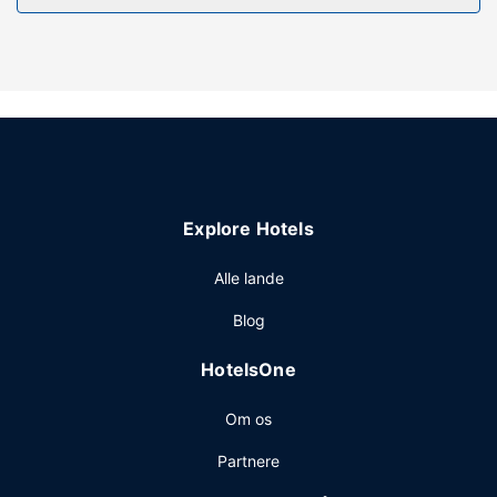
hytte inkluderer hjælp med udflugter/billetter og
picnicområde.
Restaurant
Nyd et måltid på restauranten, eller køb en snack på
denne hyttes kaffebar/café. Afslut dagen med en drink
eller to i baren/loungen. Morgenmad tilberedt efter
bestilling tilbydes mod gebyr dagligt.
Andre faciliteter
Explore Hotels
Gæsterne har blandt andet adgang til bagageopbevaring
og et bibliotek. Gratis selvstændig parkering er til rådighed
Alle lande
på stedet.
Blog
HotelsOne
Om os
Partnere