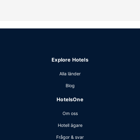
Restaurang
Hampton Inn Weston har en snackbar/deli där gäster kan
köpa nåt gott att äta. Här erbjuds en gratis frukost att ta
med dagligen mellan 06.00 och 10.00.
Övriga bekvämligheter
Gäster har tillgång till bland annat gratis internet, business-
service dygnet runt och reception (öppen dygnet runt).
Avgiftsfri parkering erbjuds på plats.
Explore Hotels
Alla länder
Blog
HotelsOne
Om oss
Hotell ägare
Frågor & svar