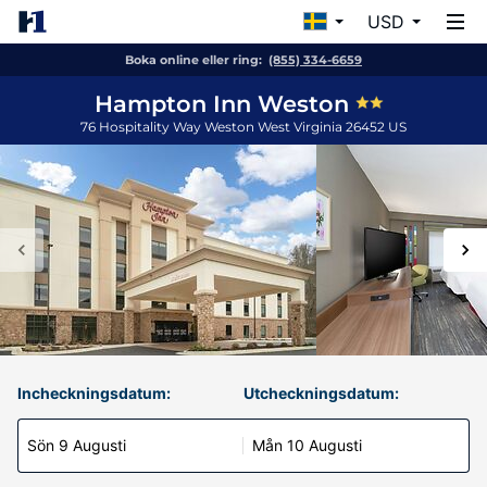
USD
Boka online eller ring:
(855) 334-6659
Hampton Inn Weston
76 Hospitality Way
Weston
West Virginia
26452
US
Incheckningsdatum:
Utcheckningsdatum:
Sön 9 Augusti
Mån 10 Augusti