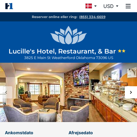
USD
Reserver online eller ring:
(855) 334-6659
Lucille's Hotel, Restaurant, & Bar
3825 E Main St
Weatherford
Oklahoma
73096
US
Ankomstdato
Afrejsedato