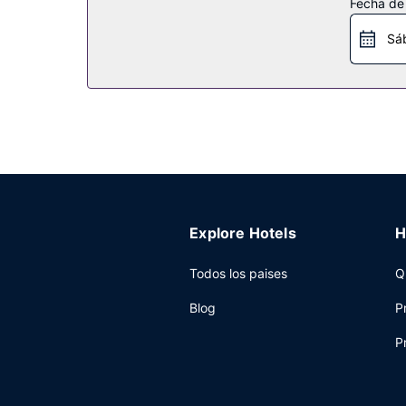
Fecha de
gratis y una televisión en la zona común. Enco
Sá
Restaurante
Si quieres comer algo de cocina americana, ve a L
desayuno bufé gratuito todos los días de 06:00 
Otros servicios
Tendrás conexión a Internet por cable gratis, un
En este hotel tienes a tu disposición 139 metros
disponible.
Explore Hotels
H
Todos los paises
Q
Blog
P
P