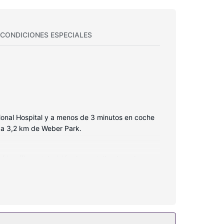
CONDICIONES ESPECIALES
gional Hospital y a menos de 3 minutos en coche
y a 3,2 km de Weber Park.
igorífico y televisión de pantalla plana. Las
dad para descansar plácidamente. Para los
privado está provisto de artículos de higiene
Encontrarás también conexión a Internet wifi