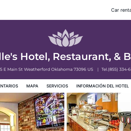
Car renta
nformación del hotel
Condiciones especiales
lle's Hotel, Restaurant, & 
5 E Main St
Weatherford
Oklahoma
73096
US
Tel.
(855) 334-
NTARIOS
MAPA
SERVICIOS
INFORMACIÓN DEL HOTEL