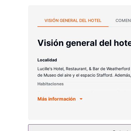
VISIÓN GENERAL DEL HOTEL
COMEN
Visión general del hote
Localidad
Lucille's Hotel, Restaurant, & Bar de Weatherfor
de Museo del aire y el espacio Stafford. Además
Habitaciones
Te sentirás como en tu propia casa en cualquiera
Más información
camas cuentan con colchones con una capa de ac
momentos de ocio, tendrás un televisor con canale
personal gratuitos y secadores de pelo.
Servicios hotel
Con una piscina cubierta y muchas otras instalaci