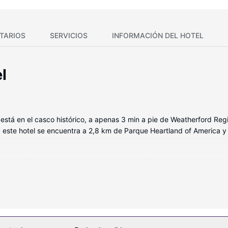
TARIOS
SERVICIOS
INFORMACIÓN DEL HOTEL
l
d está en el casco histórico, a apenas 3 min a pie de Weatherford Re
, este hotel se encuentra a 2,8 km de Parque Heartland of America 
 de las 65 habitaciones con decoraciones diferentes, equipadas con fr
olchado adicional, edredón de plumas y ropa de cama de alta cali
s por satélite y conexión a Internet por cable y wifi gratis. El baño 
ones recreativas a tu disposición, no te quedará ni un minuto libre. 