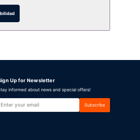
ón de eventos y una máquina expendedora.
bilidad
 cafetería a tu disposición. Se ofrece un
n. ¿Estás organizando un evento en Weatherford?
es. Hay un aparcamiento sin asistencia gratuito
Sign Up for Newsletter
tay informed about news and special offers!
Subscribe