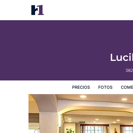
Lucille's Hotel, Restaurant, & Bar
Precios
Fotos
Comentarios
Mapa
Servicios
I
Luci
382
PRECIOS
FOTOS
COME