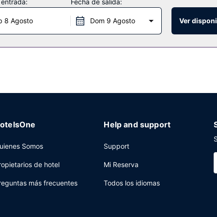
 entrada:
Fecha de salida:
ntrarás también acceso a un gimnasio cercano con descuento, un sal
b 8 Agosto
Dom 9 Agosto
Ver disponi
ucille's Roadhouse, parrilla con un bar o lounge. También tienes una
a 10:00.
 centro de negocios abierto las 24 horas y tintorería a tu disposició
 cuadrados de espacio con zona para conferencias y salas de reunion
otelsOne
Help and support
S
uienes Somos
Support
ropietarios de hotel
Mi Reserva
reguntas más frecuentes
Todos los idiomas