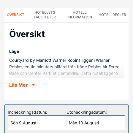
HOTELLETS
HOTELL
ÖVERSIKT
HOTELLREGLER
FACILITETER
INFORMATION
Översikt
Läge
Courtyard by Marriott Warner Robins ligger i Warner
Robins, en tio minuters bilfärd från både Robins Air Force
Base och Center Park at Centerville. Detta hotell ligger 2
km från Houston County Galleria och 2,2 km från
Läs Mer
Centerville City Hall.
Hotellrum
Känn dig som hemma i ett av de 106 luftkonditionerade
rummen med kylskåp och smart-tv. Med gratis fast
Incheckningsdatum:
Utcheckningsdatum:
internetanslutning och wi-fi håller du dig uppkopplad,
Sön 9 Augusti
Mån 10 Augusti
medan kabelkanaler står för underhållningen. Badrummen
har gratis toalettartiklar och hårtorkar. På rummet finns