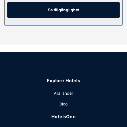
telefon, värdeförvaringsskåp och skrivbord.
Se tillgänglighet
Bekvämligheter på anläggningen
Här erbjuds inomhuspool och dygnet runt-öppet
fitnesscenter. Detta hotell har även gratis wi-fi och
bankettsal.
Restaurang
Du kan äta gott på hotellets restaurang och kafé. Här har
du även tillgång till rumsservice. Släck törsten med din
favoritdrink i boendets bar. Frukost enligt egen beställning
serveras dagligen mot en avgift.
Övriga bekvämligheter
Explore Hotels
Gäster har tillgång till bland annat gratis internet, business-
service dygnet runt och kemtvätt/tvättjänster. Avgiftsfri
Alla länder
parkering erbjuds på plats.
Blog
HotelsOne