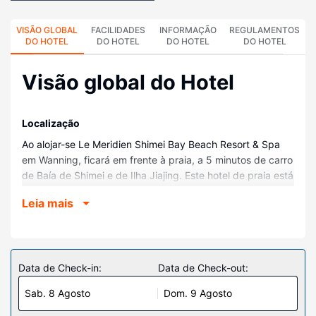
VISÃO GLOBAL
FACILIDADES
INFORMAÇÃO
REGULAMENTOS
DO HOTEL
DO HOTEL
DO HOTEL
DO HOTEL
Visão global do Hotel
Localização
Ao alojar-se Le Meridien Shimei Bay Beach Resort & Spa
em Wanning, ficará em frente à praia, a 5 minutos de carro
de Baía de Shimei e de Ilha Jiajing. Este hotel de praia está
a 11,5 km (7,1 mi) de Baía Riyue e a 11,9 km (7,4 mi) de
Leia mais
Jardim Tropical de Xinglong.
Quartos
Sinta-se em casa num dos 267 quartos com ar
condicionado, um frigorífico e um minibar. As camas têm
Data de Check-in:
Data de Check-out:
colchões Select Comfort, para um sono pleno de conforto.
Sab. 8 Agosto
Dom. 9 Agosto
As unidades contam com uma varanda. Mantenha-se em
contacto com o acesso gratuito à internet com fios e ao