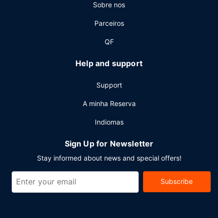
Sobre nos
mediante uma sobretaxa.
Outros serviços
Parceiros
As principais comodidades incluem um business center,
QF
aluguer de limusinas e Check-in rápido. Planeia um evento
em Wanning? Este hotel dispõe de uma zona para
Help and support
conferências e de salas de reuniões, com uma área total
de 51 metros quadrados. O transporte grátis de/para o
Support
aeroporto é grátis (disponível 24 horas).
A minha Reserva
Indiomas
Sign Up for Newsletter
Stay informed about news and special offers!
Subscribe