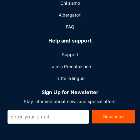
Chi siamo
colazione a buffet è servita nei giorni feriali dalle ore 07:00
alle ore 11:00 e nel fine settimana dalle ore 07:00 alle ore
Albergatori
11:00, dietro pagamento di un supplemento.
FAQ
Altre attrattive
Potrai usufruire di un business center, servizio auto o
Help and support
limousine e check-in veloce. Stai pianificando un evento a
Wanning? Presso un hotel avrai a disposizione 51 metri
Support
quadrati di spazio con un'area per conferenze e sale
riunioni. Una navetta per l'aeroporto (andata e ritorno) è
La mia Prenotazione
disponibile gratuitamente 24 ore su 24.
Tutte le lingue
Sign Up for Newsletter
Stay informed about news and special offers!
Subscribe