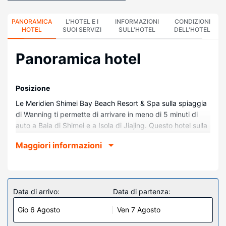
PANORAMICA
L'HOTEL E I
INFORMAZIONI
CONDIZIONI
HOTEL
SUOI SERVIZI
SULL'HOTEL
DELL'HOTEL
Panoramica hotel
Posizione
Le Meridien Shimei Bay Beach Resort & Spa sulla spiaggia
di Wanning ti permette di arrivare in meno di 5 minuti di
auto a Baia di Shimei e a Isola di Jiajing. Questo hotel sulla
spiaggia dista 11,5 km da Baia Riyue e 11,9 km da Giardino
Maggiori informazioni
Tropicale di Xinglong.
Camere
Rilassati in una delle 267 camere con aria condizionata
della struttura, completa di frigorifero e minibar. Grazie ad
Data di arrivo:
Data di partenza:
un comodo letto con materasso Select Comfort dormirai
Gio 6 Agosto
Ven 7 Agosto
sonni tranquilli. Le camere sono dotate di balcone. La
connessione Internet inclusa, wireless e via cavo, e la